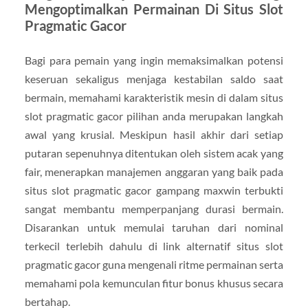
Mengoptimalkan Permainan Di Situs Slot
Pragmatic Gacor
Bagi para pemain yang ingin memaksimalkan potensi
keseruan sekaligus menjaga kestabilan saldo saat
bermain, memahami karakteristik mesin di dalam situs
slot pragmatic gacor pilihan anda merupakan langkah
awal yang krusial. Meskipun hasil akhir dari setiap
putaran sepenuhnya ditentukan oleh sistem acak yang
fair, menerapkan manajemen anggaran yang baik pada
situs slot pragmatic gacor gampang maxwin terbukti
sangat membantu memperpanjang durasi bermain.
Disarankan untuk memulai taruhan dari nominal
terkecil terlebih dahulu di link alternatif situs slot
pragmatic gacor guna mengenali ritme permainan serta
memahami pola kemunculan fitur bonus khusus secara
bertahap.