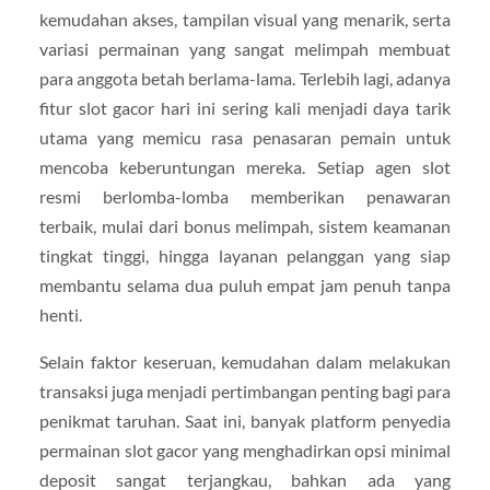
kemudahan akses, tampilan visual yang menarik, serta
variasi permainan yang sangat melimpah membuat
para anggota betah berlama-lama. Terlebih lagi, adanya
fitur slot gacor hari ini sering kali menjadi daya tarik
utama yang memicu rasa penasaran pemain untuk
mencoba keberuntungan mereka. Setiap agen slot
resmi berlomba-lomba memberikan penawaran
terbaik, mulai dari bonus melimpah, sistem keamanan
tingkat tinggi, hingga layanan pelanggan yang siap
membantu selama dua puluh empat jam penuh tanpa
henti.
Selain faktor keseruan, kemudahan dalam melakukan
transaksi juga menjadi pertimbangan penting bagi para
penikmat taruhan.
Saat ini, banyak platform penyedia
permainan slot gacor yang menghadirkan opsi minimal
deposit sangat terjangkau, bahkan ada yang