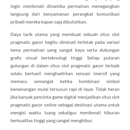
ingin menikmati dinamika permainan menegangkan
langsung dari kenyamanan perangkat komunikasi
pribadi mereka kapan saja dibutuhkan.
Daya tarik utama yang membuat sebuah situs slot
pragmatic gacor begitu diminati terletak pada variasi
tema permainan yang sangat kaya serta dukungan
grafis visual berteknologi tinggi. Setiap putaran
gulungan di dalam situs slot pragmatic gacor terbaik
selalu berhasil menghadirkan sensasi imersif yang
memacu semangat ketika kombinasi simbol
kemenangan mulai tersusun rapi di layar. Tidak heran
jika banyak pencinta game digital menjadikan situs slot
pragmatic gacor online sebagai destinasi utama untuk
mengisi waktu luang sekaligus menikmati hiburan
berkualitas tinggi yang sangat menghibur.