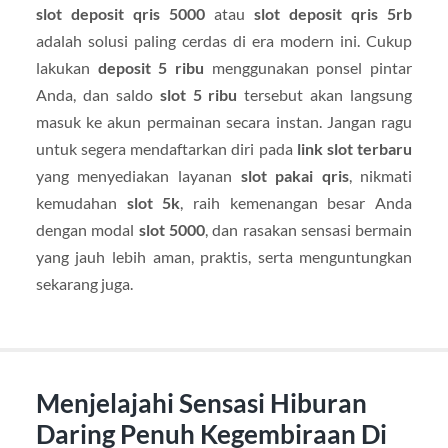
slot deposit qris 5000
atau
slot deposit qris 5rb
adalah solusi paling cerdas di era modern ini. Cukup
lakukan
deposit 5 ribu
menggunakan ponsel pintar
Anda, dan saldo
slot 5 ribu
tersebut akan langsung
masuk ke akun permainan secara instan. Jangan ragu
untuk segera mendaftarkan diri pada
link slot terbaru
yang menyediakan layanan
slot pakai qris
, nikmati
kemudahan
slot 5k
, raih kemenangan besar Anda
dengan modal
slot 5000
, dan rasakan sensasi bermain
yang jauh lebih aman, praktis, serta menguntungkan
sekarang juga.
Menjelajahi Sensasi Hiburan
Daring Penuh Kegembiraan Di