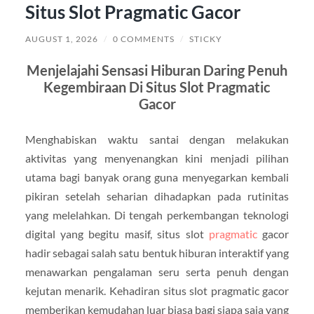
Situs Slot Pragmatic Gacor
AUGUST 1, 2026
/
0 COMMENTS
/
STICKY
Menjelajahi Sensasi Hiburan Daring Penuh
Kegembiraan Di Situs Slot Pragmatic
Gacor
Menghabiskan waktu santai dengan melakukan
aktivitas yang menyenangkan kini menjadi pilihan
utama bagi banyak orang guna menyegarkan kembali
pikiran setelah seharian dihadapkan pada rutinitas
yang melelahkan. Di tengah perkembangan teknologi
digital yang begitu masif, situs slot
pragmatic
gacor
hadir sebagai salah satu bentuk hiburan interaktif yang
menawarkan pengalaman seru serta penuh dengan
kejutan menarik. Kehadiran situs slot pragmatic gacor
memberikan kemudahan luar biasa bagi siapa saja yang