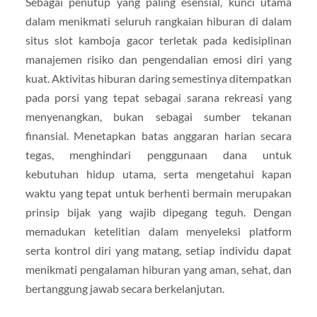
Sebagai penutup yang paling esensial, kunci utama
dalam menikmati seluruh rangkaian hiburan di dalam
situs slot kamboja gacor terletak pada kedisiplinan
manajemen risiko dan pengendalian emosi diri yang
kuat. Aktivitas hiburan daring semestinya ditempatkan
pada porsi yang tepat sebagai sarana rekreasi yang
menyenangkan, bukan sebagai sumber tekanan
finansial. Menetapkan batas anggaran harian secara
tegas, menghindari penggunaan dana untuk
kebutuhan hidup utama, serta mengetahui kapan
waktu yang tepat untuk berhenti bermain merupakan
prinsip bijak yang wajib dipegang teguh. Dengan
memadukan ketelitian dalam menyeleksi platform
serta kontrol diri yang matang, setiap individu dapat
menikmati pengalaman hiburan yang aman, sehat, dan
bertanggung jawab secara berkelanjutan.