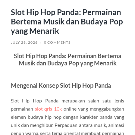
Slot Hip Hop Panda: Permainan
Bertema Musik dan Budaya Pop
yang Menarik
JULY 28, 2026
/
0 COMMENTS
Slot Hip Hop Panda: Permainan Bertema
Musik dan Budaya Pop yang Menarik
Mengenal Konsep Slot Hip Hop Panda
Slot Hip Hop Panda merupakan salah satu jenis
permainan
slot qris 10k
online yang menggabungkan
elemen budaya hip hop dengan karakter panda yang
unik dan menghibur. Perpaduan antara musik, animasi
penuh warna, serta tema oriental membuat permainan