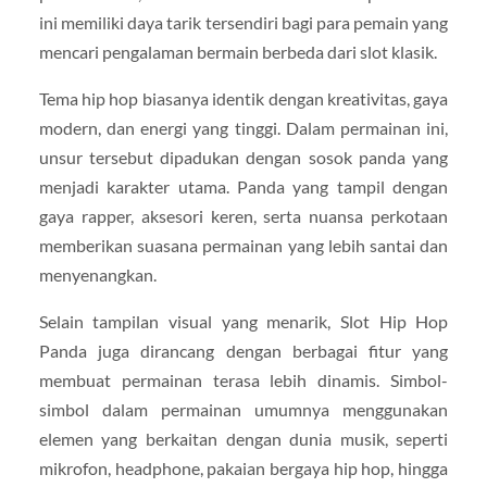
ini memiliki daya tarik tersendiri bagi para pemain yang
mencari pengalaman bermain berbeda dari slot klasik.
Tema hip hop biasanya identik dengan kreativitas, gaya
modern, dan energi yang tinggi. Dalam permainan ini,
unsur tersebut dipadukan dengan sosok panda yang
menjadi karakter utama. Panda yang tampil dengan
gaya rapper, aksesori keren, serta nuansa perkotaan
memberikan suasana permainan yang lebih santai dan
menyenangkan.
Selain tampilan visual yang menarik, Slot Hip Hop
Panda juga dirancang dengan berbagai fitur yang
membuat permainan terasa lebih dinamis. Simbol-
simbol dalam permainan umumnya menggunakan
elemen yang berkaitan dengan dunia musik, seperti
mikrofon, headphone, pakaian bergaya hip hop, hingga