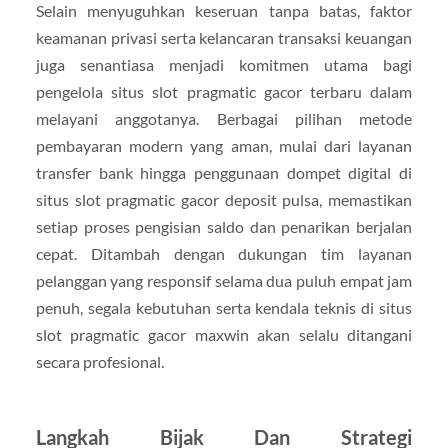
Selain menyuguhkan keseruan tanpa batas, faktor
keamanan privasi serta kelancaran transaksi keuangan
juga senantiasa menjadi komitmen utama bagi
pengelola situs slot pragmatic gacor terbaru dalam
melayani anggotanya. Berbagai pilihan metode
pembayaran modern yang aman, mulai dari layanan
transfer bank hingga penggunaan dompet digital di
situs slot pragmatic gacor deposit pulsa, memastikan
setiap proses pengisian saldo dan penarikan berjalan
cepat. Ditambah dengan dukungan tim layanan
pelanggan yang responsif selama dua puluh empat jam
penuh, segala kebutuhan serta kendala teknis di situs
slot pragmatic gacor maxwin akan selalu ditangani
secara profesional.
Langkah Bijak Dan Strategi