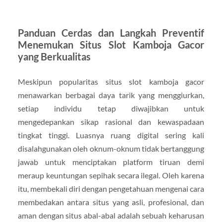
Panduan Cerdas dan Langkah Preventif
Menemukan Situs Slot Kamboja Gacor
yang Berkualitas
Meskipun popularitas situs slot kamboja gacor
menawarkan berbagai daya tarik yang menggiurkan,
setiap individu tetap diwajibkan untuk
mengedepankan sikap rasional dan kewaspadaan
tingkat tinggi. Luasnya ruang digital sering kali
disalahgunakan oleh oknum-oknum tidak bertanggung
jawab untuk menciptakan platform tiruan demi
meraup keuntungan sepihak secara ilegal. Oleh karena
itu, membekali diri dengan pengetahuan mengenai cara
membedakan antara situs yang asli, profesional, dan
aman dengan situs abal-abal adalah sebuah keharusan