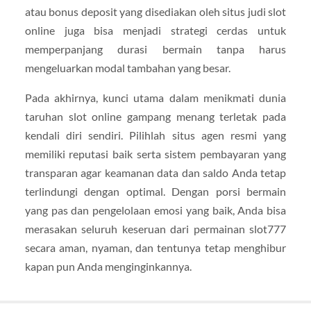
atau bonus deposit yang disediakan oleh situs judi slot
online juga bisa menjadi strategi cerdas untuk
memperpanjang durasi bermain tanpa harus
mengeluarkan modal tambahan yang besar.
Pada akhirnya, kunci utama dalam menikmati dunia
taruhan slot online gampang menang terletak pada
kendali diri sendiri. Pilihlah situs agen resmi yang
memiliki reputasi baik serta sistem pembayaran yang
transparan agar keamanan data dan saldo Anda tetap
terlindungi dengan optimal. Dengan porsi bermain
yang pas dan pengelolaan emosi yang baik, Anda bisa
merasakan seluruh keseruan dari permainan slot777
secara aman, nyaman, dan tentunya tetap menghibur
kapan pun Anda menginginkannya.