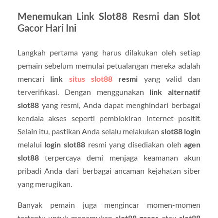
Menemukan Link Slot88 Resmi dan Slot
Gacor Hari Ini
Langkah pertama yang harus dilakukan oleh setiap
pemain sebelum memulai petualangan mereka adalah
mencari
link
situs slot88
resmi
yang valid dan
terverifikasi. Dengan menggunakan
link alternatif
slot88
yang resmi, Anda dapat menghindari berbagai
kendala akses seperti pemblokiran internet positif.
Selain itu, pastikan Anda selalu melakukan
slot88 login
melalui
login slot88
resmi yang disediakan oleh
agen
slot88
terpercaya demi menjaga keamanan akun
pribadi Anda dari berbagai ancaman kejahatan siber
yang merugikan.
Banyak pemain juga mengincar momen-momen
tertentu untuk menemukan
slot88 gacor
atau
slot88