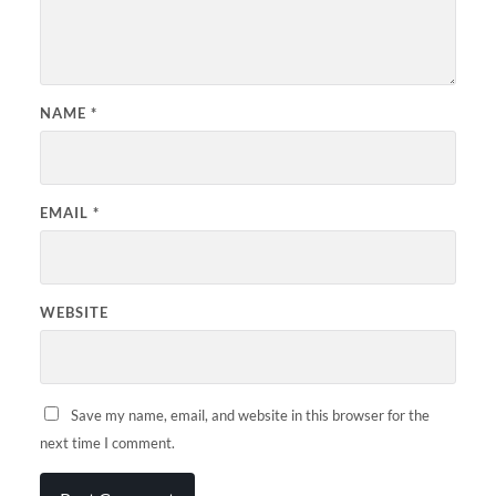
NAME
*
EMAIL
*
WEBSITE
Save my name, email, and website in this browser for the
next time I comment.