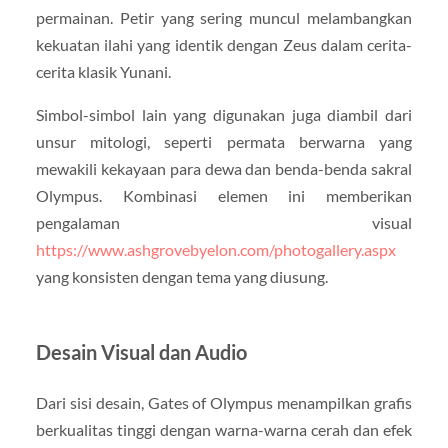
permainan. Petir yang sering muncul melambangkan
kekuatan ilahi yang identik dengan Zeus dalam cerita-
cerita klasik Yunani.
Simbol-simbol lain yang digunakan juga diambil dari
unsur mitologi, seperti permata berwarna yang
mewakili kekayaan para dewa dan benda-benda sakral
Olympus. Kombinasi elemen ini memberikan
pengalaman visual
https://www.ashgrovebyelon.com/photogallery.aspx
yang konsisten dengan tema yang diusung.
Desain Visual dan Audio
Dari sisi desain, Gates of Olympus menampilkan grafis
berkualitas tinggi dengan warna-warna cerah dan efek