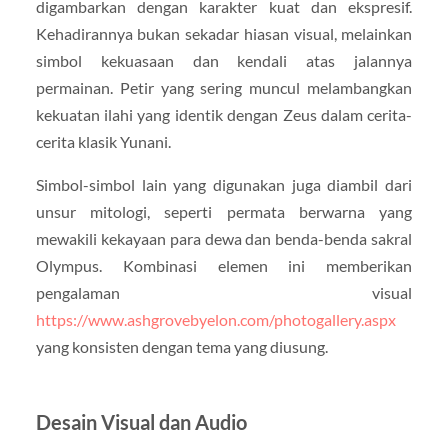
digambarkan dengan karakter kuat dan ekspresif.
Kehadirannya bukan sekadar hiasan visual, melainkan
simbol kekuasaan dan kendali atas jalannya
permainan. Petir yang sering muncul melambangkan
kekuatan ilahi yang identik dengan Zeus dalam cerita-
cerita klasik Yunani.
Simbol-simbol lain yang digunakan juga diambil dari
unsur mitologi, seperti permata berwarna yang
mewakili kekayaan para dewa dan benda-benda sakral
Olympus. Kombinasi elemen ini memberikan
pengalaman visual
https://www.ashgrovebyelon.com/photogallery.aspx
yang konsisten dengan tema yang diusung.
Desain Visual dan Audio