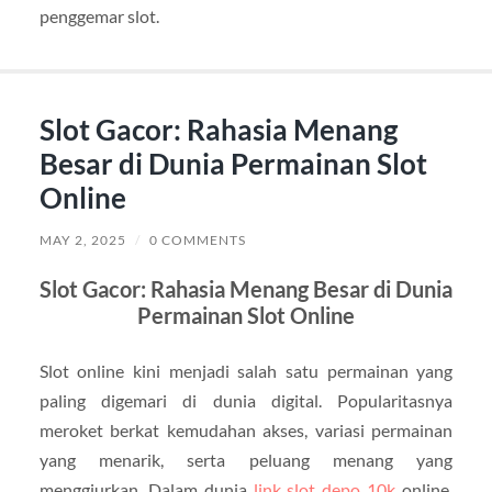
penggemar slot.
Slot Gacor: Rahasia Menang
Besar di Dunia Permainan Slot
Online
MAY 2, 2025
/
0 COMMENTS
Slot Gacor: Rahasia Menang Besar di Dunia
Permainan Slot Online
Slot online kini menjadi salah satu permainan yang
paling digemari di dunia digital. Popularitasnya
meroket berkat kemudahan akses, variasi permainan
yang menarik, serta peluang menang yang
menggiurkan. Dalam dunia
link slot depo 10k
online,