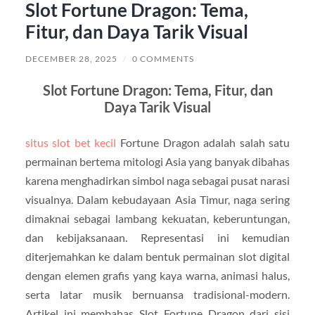
Slot Fortune Dragon: Tema,
Fitur, dan Daya Tarik Visual
DECEMBER 28, 2025
/
0 COMMENTS
Slot Fortune Dragon: Tema, Fitur, dan
Daya Tarik Visual
situs slot bet kecil
Fortune Dragon adalah salah satu
permainan bertema mitologi Asia yang banyak dibahas
karena menghadirkan simbol naga sebagai pusat narasi
visualnya. Dalam kebudayaan Asia Timur, naga sering
dimaknai sebagai lambang kekuatan, keberuntungan,
dan kebijaksanaan. Representasi ini kemudian
diterjemahkan ke dalam bentuk permainan slot digital
dengan elemen grafis yang kaya warna, animasi halus,
serta latar musik bernuansa tradisional-modern.
Artikel ini membahas Slot Fortune Dragon dari sisi