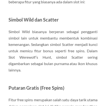
beberapa fitur yang biasanya ada dalam slot ini:
Simbol Wild dan Scatter
Simbol Wild biasanya berperan sebagai pengganti
simbol lain untuk membantu membentuk kombinasi
kemenangan. Sedangkan simbol Scatter menjadi kunci
untuk memicu fitur bonus seperti free spins. Dalam
Slot Werewolf’s Hunt, simbol Scatter sering
digambarkan sebagai bulan purnama atau ikon khusus
lainnya.
Putaran Gratis (Free Spins)
Fitur free spins merupakan salah satu daya tarik utama