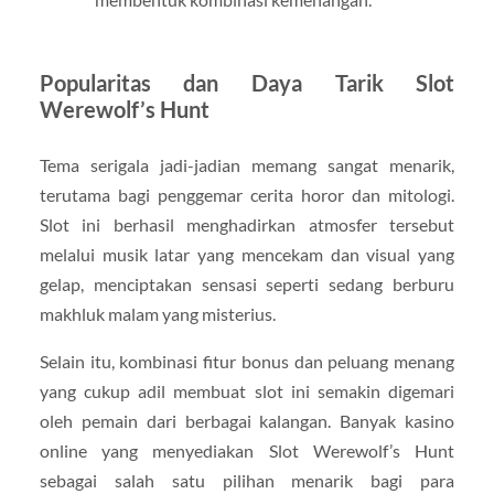
Popularitas dan Daya Tarik Slot
Werewolf’s Hunt
Tema serigala jadi-jadian memang sangat menarik,
terutama bagi penggemar cerita horor dan mitologi.
Slot ini berhasil menghadirkan atmosfer tersebut
melalui musik latar yang mencekam dan visual yang
gelap, menciptakan sensasi seperti sedang berburu
makhluk malam yang misterius.
Selain itu, kombinasi fitur bonus dan peluang menang
yang cukup adil membuat slot ini semakin digemari
oleh pemain dari berbagai kalangan. Banyak kasino
online yang menyediakan Slot Werewolf’s Hunt
sebagai salah satu pilihan menarik bagi para