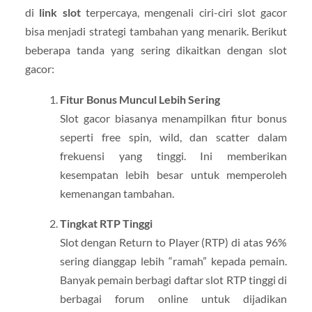
di
link slot
terpercaya, mengenali ciri-ciri slot gacor
bisa menjadi strategi tambahan yang menarik. Berikut
beberapa tanda yang sering dikaitkan dengan slot
gacor:
Fitur Bonus Muncul Lebih Sering
Slot gacor biasanya menampilkan fitur bonus
seperti free spin, wild, dan scatter dalam
frekuensi yang tinggi. Ini memberikan
kesempatan lebih besar untuk memperoleh
kemenangan tambahan.
Tingkat RTP Tinggi
Slot dengan Return to Player (RTP) di atas 96%
sering dianggap lebih “ramah” kepada pemain.
Banyak pemain berbagi daftar slot RTP tinggi di
berbagai forum online untuk dijadikan