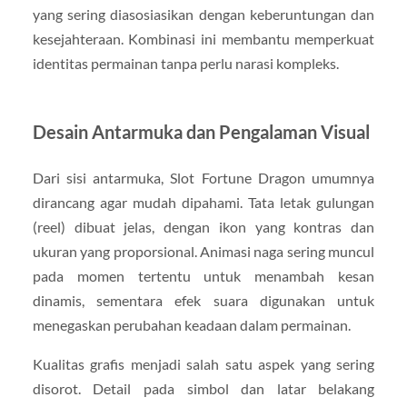
yang sering diasosiasikan dengan keberuntungan dan
kesejahteraan. Kombinasi ini membantu memperkuat
identitas permainan tanpa perlu narasi kompleks.
Desain Antarmuka dan Pengalaman Visual
Dari sisi antarmuka, Slot Fortune Dragon umumnya
dirancang agar mudah dipahami. Tata letak gulungan
(reel) dibuat jelas, dengan ikon yang kontras dan
ukuran yang proporsional. Animasi naga sering muncul
pada momen tertentu untuk menambah kesan
dinamis, sementara efek suara digunakan untuk
menegaskan perubahan keadaan dalam permainan.
Kualitas grafis menjadi salah satu aspek yang sering
disorot. Detail pada simbol dan latar belakang