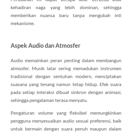
kehadiran naga yang lebih dominan, sehingga
memberikan nuansa baru tanpa mengubah inti
mekanisme.
Aspek Audio dan Atmosfer
Audio memainkan peran penting dalam membangun
atmosfer. Musik latar sering memadukan instrumen
tradisional dengan sentuhan modern, menciptakan
suasana yang tenang namun tetap hidup. Efek suara
pada setiap interaksi dibuat sinkron dengan animasi,
sehingga pengalaman terasa menyatu.
Pengaturan volume yang fleksibel memungkinkan
pengguna menyesuaikan audio sesuai preferensi, baik
untuk bermain dengan suara penuh maupun dalam