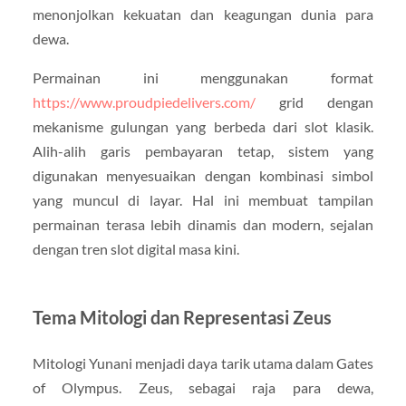
menonjolkan kekuatan dan keagungan dunia para
dewa.
Permainan ini menggunakan format
https://www.proudpiedelivers.com/
grid dengan
mekanisme gulungan yang berbeda dari slot klasik.
Alih-alih garis pembayaran tetap, sistem yang
digunakan menyesuaikan dengan kombinasi simbol
yang muncul di layar. Hal ini membuat tampilan
permainan terasa lebih dinamis dan modern, sejalan
dengan tren slot digital masa kini.
Tema Mitologi dan Representasi Zeus
Mitologi Yunani menjadi daya tarik utama dalam Gates
of Olympus. Zeus, sebagai raja para dewa,