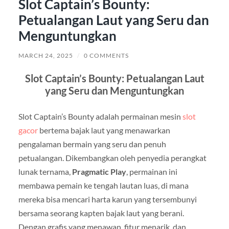
Slot Captain’s Bounty:
Petualangan Laut yang Seru dan
Menguntungkan
MARCH 24, 2025
/
0 COMMENTS
Slot Captain’s Bounty: Petualangan Laut
yang Seru dan Menguntungkan
Slot Captain’s Bounty adalah permainan mesin
slot
gacor
bertema bajak laut yang menawarkan
pengalaman bermain yang seru dan penuh
petualangan. Dikembangkan oleh penyedia perangkat
lunak ternama,
Pragmatic Play
, permainan ini
membawa pemain ke tengah lautan luas, di mana
mereka bisa mencari harta karun yang tersembunyi
bersama seorang kapten bajak laut yang berani.
Dengan grafis yang menawan, fitur menarik, dan