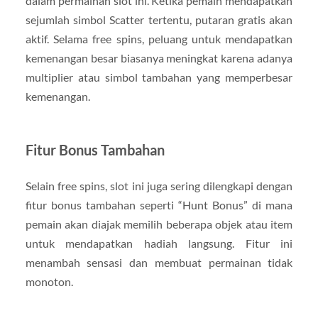
dalam permainan slot ini. Ketika pemain mendapatkan
sejumlah simbol Scatter tertentu, putaran gratis akan
aktif. Selama free spins, peluang untuk mendapatkan
kemenangan besar biasanya meningkat karena adanya
multiplier atau simbol tambahan yang memperbesar
kemenangan.
Fitur Bonus Tambahan
Selain free spins, slot ini juga sering dilengkapi dengan
fitur bonus tambahan seperti “Hunt Bonus” di mana
pemain akan diajak memilih beberapa objek atau item
untuk mendapatkan hadiah langsung. Fitur ini
menambah sensasi dan membuat permainan tidak
monoton.