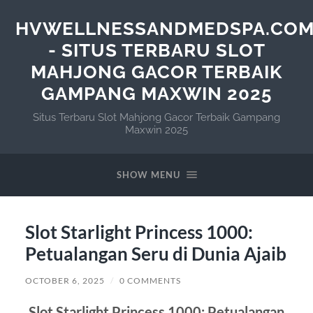
HVWELLNESSANDMEDSPA.CO
- SITUS TERBARU SLOT
MAHJONG GACOR TERBAIK
GAMPANG MAXWIN 2025
Situs Terbaru Slot Mahjong Gacor Terbaik Gampang
Maxwin 2025
SHOW MENU
Slot Starlight Princess 1000:
Petualangan Seru di Dunia Ajaib
OCTOBER 6, 2025
/
0 COMMENTS
Slot Starlight Princess 1000: Petualangan