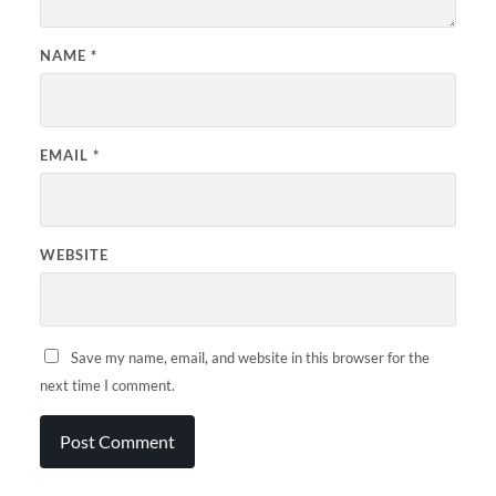
NAME
*
EMAIL
*
WEBSITE
Save my name, email, and website in this browser for the
next time I comment.