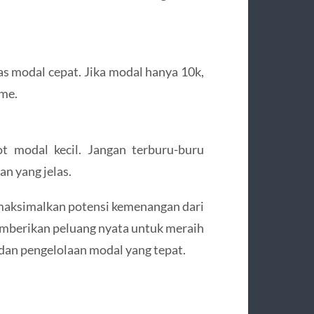
as modal cepat. Jika modal hanya 10k,
ame.
t modal kecil. Jangan terburu-buru
n yang jelas.
maksimalkan potensi kemenangan dari
memberikan peluang nyata untuk meraih
dan pengelolaan modal yang tepat.