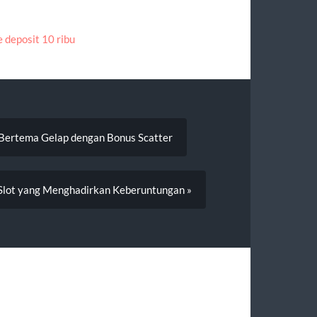
e deposit 10 ribu
t Bertema Gelap dengan Bonus Scatter
n Slot yang Menghadirkan Keberuntungan »