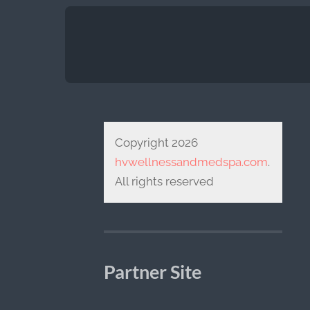
Copyright 2026
hvwellnessandmedspa.com
.
All rights reserved
Partner Site