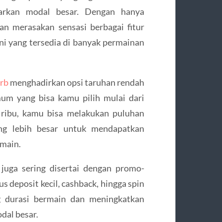
uarkan modal besar. Dengan hanya
n merasakan sensasi berbagai fitur
mini yang tersedia di banyak permainan
0rb
menghadirkan opsi taruhan rendah
um yang bisa kamu pilih mulai dari
 ribu, kamu bisa melakukan puluhan
ang lebih besar untuk mendapatkan
main.
k juga sering disertai dengan promo-
s deposit kecil, cashback, hingga spin
 durasi bermain dan meningkatkan
al besar.