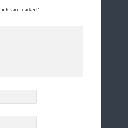
fields are marked
*