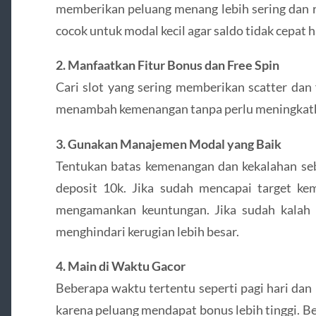
memberikan peluang menang lebih sering dan ris
cocok untuk modal kecil agar saldo tidak cepat h
2. Manfaatkan Fitur Bonus dan Free Spin
Cari slot yang sering memberikan scatter dan 
menambah kemenangan tanpa perlu meningkatk
3. Gunakan Manajemen Modal yang Baik
Tentukan batas kemenangan dan kekalahan s
deposit 10k. Jika sudah mencapai target ke
mengamankan keuntungan. Jika sudah kalah te
menghindari kerugian lebih besar.
4. Main di Waktu Gacor
Beberapa waktu tertentu seperti pagi hari dan
karena peluang mendapat bonus lebih tinggi. B