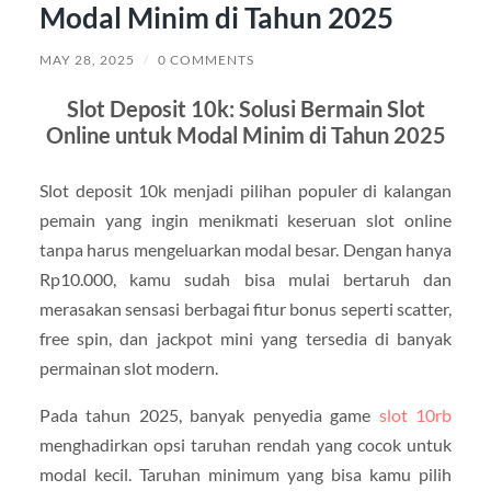
Modal Minim di Tahun 2025
MAY 28, 2025
/
0 COMMENTS
Slot Deposit 10k: Solusi Bermain Slot
Online untuk Modal Minim di Tahun 2025
Slot deposit 10k menjadi pilihan populer di kalangan
pemain yang ingin menikmati keseruan slot online
tanpa harus mengeluarkan modal besar. Dengan hanya
Rp10.000, kamu sudah bisa mulai bertaruh dan
merasakan sensasi berbagai fitur bonus seperti scatter,
free spin, dan jackpot mini yang tersedia di banyak
permainan slot modern.
Pada tahun 2025, banyak penyedia game
slot 10rb
menghadirkan opsi taruhan rendah yang cocok untuk
modal kecil. Taruhan minimum yang bisa kamu pilih