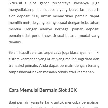
Situs-situs slot gacor terpercaya biasanya juga
menyediakan pilihan deposit yang bervariasi, seperti
slot deposit 10k, untuk memastikan pemain dapat
memilih metode yang paling sesuai dengan kebutuhan
mereka. Dengan adanya berbagai pilihan deposit,
pemain tidak perlu khawatir soal batasan modal yang
dimiliki.
Selain itu, situs-situs terpercaya juga biasanya memiliki
sistem keamanan yang kuat, yang melindungi data dan
transaksi pemain. Anda dapat bermain dengan tenang
tanpa khawatir akan masalah teknis atau keamanan.
Cara Memulai Bermain Slot 10K
Bagi pemain yang tertarik untuk mencoba permainan