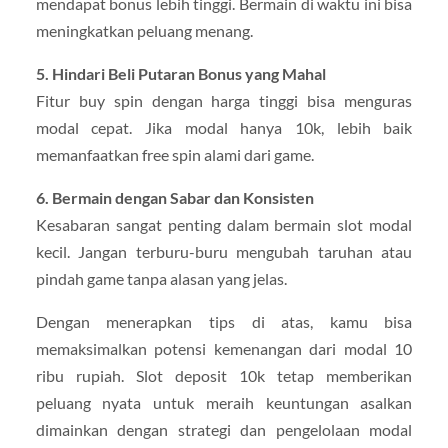
mendapat bonus lebih tinggi. Bermain di waktu ini bisa
meningkatkan peluang menang.
5. Hindari Beli Putaran Bonus yang Mahal
Fitur buy spin dengan harga tinggi bisa menguras
modal cepat. Jika modal hanya 10k, lebih baik
memanfaatkan free spin alami dari game.
6. Bermain dengan Sabar dan Konsisten
Kesabaran sangat penting dalam bermain slot modal
kecil. Jangan terburu-buru mengubah taruhan atau
pindah game tanpa alasan yang jelas.
Dengan menerapkan tips di atas, kamu bisa
memaksimalkan potensi kemenangan dari modal 10
ribu rupiah. Slot deposit 10k tetap memberikan
peluang nyata untuk meraih keuntungan asalkan
dimainkan dengan strategi dan pengelolaan modal