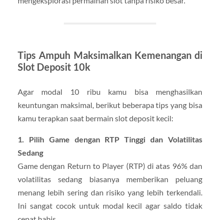
mengeksplorasi permainan slot tanpa risiko besar.
Tips Ampuh Maksimalkan Kemenangan di
Slot Deposit 10k
Agar modal 10 ribu kamu bisa menghasilkan
keuntungan maksimal, berikut beberapa tips yang bisa
kamu terapkan saat bermain slot deposit kecil:
1. Pilih Game dengan RTP Tinggi dan Volatilitas
Sedang
Game dengan Return to Player (RTP) di atas 96% dan
volatilitas sedang biasanya memberikan peluang
menang lebih sering dan risiko yang lebih terkendali.
Ini sangat cocok untuk modal kecil agar saldo tidak
cepat habis.