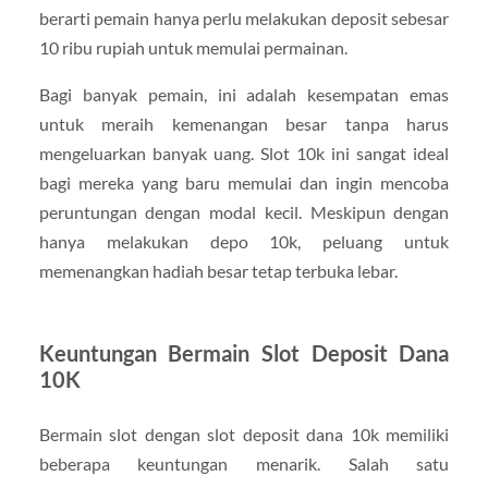
berarti pemain hanya perlu melakukan deposit sebesar
10 ribu rupiah untuk memulai permainan.
Bagi banyak pemain, ini adalah kesempatan emas
untuk meraih kemenangan besar tanpa harus
mengeluarkan banyak uang. Slot 10k ini sangat ideal
bagi mereka yang baru memulai dan ingin mencoba
peruntungan dengan modal kecil. Meskipun dengan
hanya melakukan depo 10k, peluang untuk
memenangkan hadiah besar tetap terbuka lebar.
Keuntungan Bermain Slot Deposit Dana
10K
Bermain slot dengan slot deposit dana 10k memiliki
beberapa keuntungan menarik. Salah satu