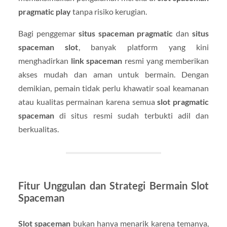
pragmatic play
tanpa risiko kerugian.
Bagi penggemar
situs spaceman pragmatic
dan
situs
spaceman slot
, banyak platform yang kini
menghadirkan
link spaceman
resmi yang memberikan
akses mudah dan aman untuk bermain. Dengan
demikian, pemain tidak perlu khawatir soal keamanan
atau kualitas permainan karena semua
slot pragmatic
spaceman
di situs resmi sudah terbukti adil dan
berkualitas.
Fitur Unggulan dan Strategi Bermain Slot
Spaceman
Slot spaceman
bukan hanya menarik karena temanya,