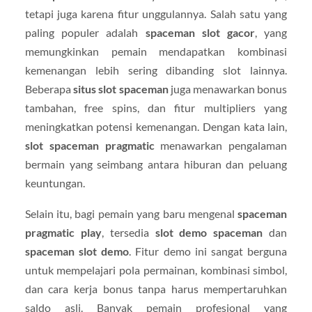
tetapi juga karena fitur unggulannya. Salah satu yang
paling populer adalah
spaceman slot gacor
, yang
memungkinkan pemain mendapatkan kombinasi
kemenangan lebih sering dibanding slot lainnya.
Beberapa
situs slot spaceman
juga menawarkan bonus
tambahan, free spins, dan fitur multipliers yang
meningkatkan potensi kemenangan. Dengan kata lain,
slot spaceman pragmatic
menawarkan pengalaman
bermain yang seimbang antara hiburan dan peluang
keuntungan.
Selain itu, bagi pemain yang baru mengenal
spaceman
pragmatic play
, tersedia
slot demo spaceman
dan
spaceman slot demo
. Fitur demo ini sangat berguna
untuk mempelajari pola permainan, kombinasi simbol,
dan cara kerja bonus tanpa harus mempertaruhkan
saldo asli. Banyak pemain profesional yang