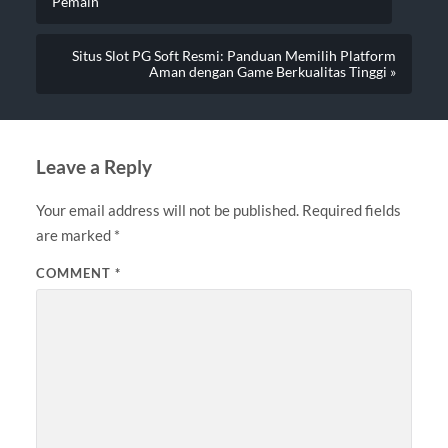
Pemain
Situs Slot PG Soft Resmi: Panduan Memilih Platform
Aman dengan Game Berkualitas Tinggi »
Leave a Reply
Your email address will not be published.
Required fields
are marked
*
COMMENT
*