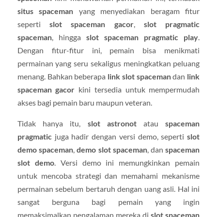
situs spaceman
yang menyediakan beragam fitur
seperti
slot spaceman gacor
,
slot pragmatic
spaceman
, hingga
slot spaceman pragmatic play
.
Dengan fitur-fitur ini, pemain bisa menikmati
permainan yang seru sekaligus meningkatkan peluang
menang. Bahkan beberapa
link slot spaceman
dan
link
spaceman gacor
kini tersedia untuk mempermudah
akses bagi pemain baru maupun veteran.
Tidak hanya itu,
slot astronot
atau
spaceman
pragmatic
juga hadir dengan versi demo, seperti
slot
demo spaceman
,
demo slot spaceman
, dan
spaceman
slot demo
. Versi demo ini memungkinkan pemain
untuk mencoba strategi dan memahami mekanisme
permainan sebelum bertaruh dengan uang asli. Hal ini
sangat berguna bagi pemain yang ingin
memaksimalkan pengalaman mereka di
slot spaceman