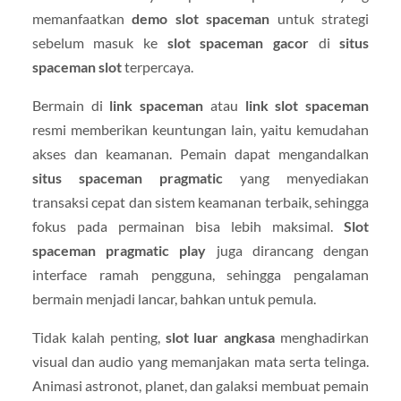
memanfaatkan
demo slot spaceman
untuk strategi
sebelum masuk ke
slot spaceman gacor
di
situs
spaceman slot
terpercaya.
Bermain di
link spaceman
atau
link slot spaceman
resmi memberikan keuntungan lain, yaitu kemudahan
akses dan keamanan. Pemain dapat mengandalkan
situs spaceman pragmatic
yang menyediakan
transaksi cepat dan sistem keamanan terbaik, sehingga
fokus pada permainan bisa lebih maksimal.
Slot
spaceman pragmatic play
juga dirancang dengan
interface ramah pengguna, sehingga pengalaman
bermain menjadi lancar, bahkan untuk pemula.
Tidak kalah penting,
slot luar angkasa
menghadirkan
visual dan audio yang memanjakan mata serta telinga.
Animasi astronot, planet, dan galaksi membuat pemain