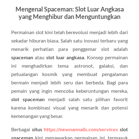
Mengenal Spaceman: Slot Luar Angkasa
yang Menghibur dan Menguntungkan
Permainan slot kini telah berevolusi menjadi lebih dari
sekadar hiburan biasa. Salah satu inovasi terbaru yang
menarik perhatian para penggemar slot adalah
spaceman
atau
slot luar angkasa
. Konsep permainan
ini menghadirkan tema astronot, galaksi, dan
petualangan kosmik yang membuat pengalaman
bermain menjadi lebih seru dan berbeda. Bagi para
pemain yang ingin mencoba keberuntungan mereka,
slot spaceman
menjadi salah satu pilihan favorit
karena kombinasi visual yang menarik dan potensi
kemenangan yang besar.
Berbagai
situs
https://newnannails.com/services
slot
spaceman
kini menawarkan permainan ini, termasuk