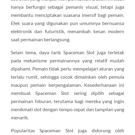
hanya berfungsi sebagai pemanis visual, tetapi juga
membantu menciptakan suasana imersif bagi pemain.
Efek suara yang digunakan pun umumnya bernuansa
elektronik dan futuristik, menambah kesan modern
saat permainan berlangsung.
Selain tema, daya tarik Spaceman Slot juga terletak
pada mekanisme permainannya yang relatif mudah
dipahami. Pemain tidak perlu mempelajari aturan yang
terlalu rumit, sehingga cocok dimainkan oleh pemula
maupun pemain berpengalaman. Kesederhanaan ini
membuat Spaceman Slot sering dipilih sebagai
permainan hiburan, terutama bagi mereka yang ingin
menikmati slot dengan tempo cepat dan tampilan yang
menarik.
Popularitas Spaceman Slot juga didorong oleh