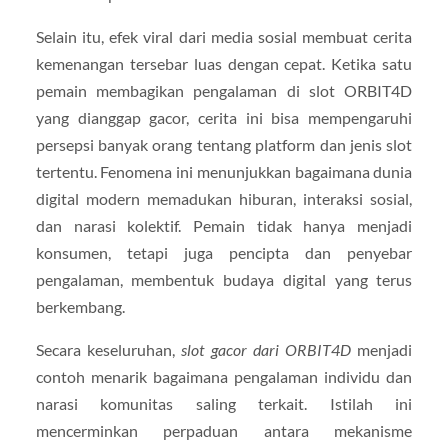
Selain itu, efek viral dari media sosial membuat cerita
kemenangan tersebar luas dengan cepat. Ketika satu
pemain membagikan pengalaman di slot ORBIT4D
yang dianggap gacor, cerita ini bisa mempengaruhi
persepsi banyak orang tentang platform dan jenis slot
tertentu. Fenomena ini menunjukkan bagaimana dunia
digital modern memadukan hiburan, interaksi sosial,
dan narasi kolektif. Pemain tidak hanya menjadi
konsumen, tetapi juga pencipta dan penyebar
pengalaman, membentuk budaya digital yang terus
berkembang.
Secara keseluruhan,
slot gacor dari ORBIT4D
menjadi
contoh menarik bagaimana pengalaman individu dan
narasi komunitas saling terkait. Istilah ini
mencerminkan perpaduan antara mekanisme