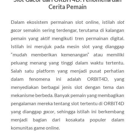
Cerita Pemain
Dalam ekosistem permainan slot online, istilah
slot
gacor
semakin sering terdengar, terutama di kalangan
pemain yang aktif mengikuti tren permainan digital.
Istilah ini merujuk pada mesin slot yang dianggap
“mudah memberikan kemenangan” atau memiliki
peluang menang yang tinggi dalam waktu tertentu.
Salah satu platform yang menjadi pusat perhatian
dalam fenomena ini adalah ORBIT4D, yang
menyediakan berbagai jenis slot dengan tema dan
mekanisme berbeda. Banyak pemain yang membagikan
pengalaman mereka tentang slot tertentu di ORBIT4D
yang dianggap
gacor
, sehingga istilah ini berkembang
menjadi bagian dari kosakata populer dalam
komunitas game online.