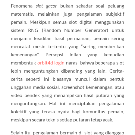
Fenomena
slot gacor
bukan sekadar soal peluang
matematis, melainkan juga pengalaman subjektif
pemain. Meskipun semua slot digital menggunakan
sistem RNG (Random Number Generator) untuk
menjamin keadilan hasil permainan, pemain sering
mencatat mesin tertentu yang “sering memberikan
kemenangan”. Persepsi inilah yang kemudian
membentuk
orbit4d login
narasi bahwa beberapa slot
lebih menguntungkan dibanding yang lain. Cerita-
cerita seperti ini biasanya muncul dalam bentuk
unggahan media sosial, screenshot kemenangan, atau
video pendek yang menampilkan hasil putaran yang
menguntungkan. Hal ini menciptakan pengalaman
kolektif yang terasa nyata bagi komunitas pemain,
meskipun secara teknis setiap putaran tetap acak.
Selain itu, pengalaman bermain di slot yang dianggap