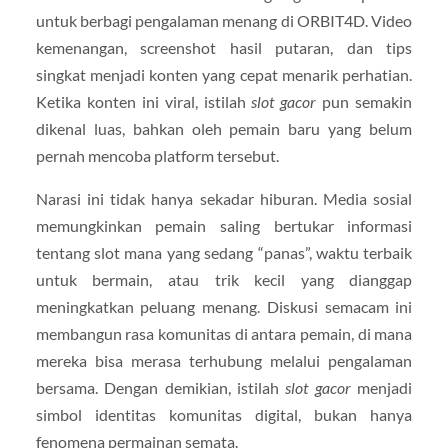
untuk berbagi pengalaman menang di ORBIT4D. Video
kemenangan, screenshot hasil putaran, dan tips
singkat menjadi konten yang cepat menarik perhatian.
Ketika konten ini viral, istilah
slot gacor
pun semakin
dikenal luas, bahkan oleh pemain baru yang belum
pernah mencoba platform tersebut.
Narasi ini tidak hanya sekadar hiburan. Media sosial
memungkinkan pemain saling bertukar informasi
tentang slot mana yang sedang “panas”, waktu terbaik
untuk bermain, atau trik kecil yang dianggap
meningkatkan peluang menang. Diskusi semacam ini
membangun rasa komunitas di antara pemain, di mana
mereka bisa merasa terhubung melalui pengalaman
bersama. Dengan demikian, istilah
slot gacor
menjadi
simbol identitas komunitas digital, bukan hanya
fenomena permainan semata.