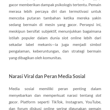
gacor memberikan dampak psikologis tertentu. Pemain
merasa lebih percaya diri dan termotivasi untuk
mencoba putaran tambahan ketika mereka yakin
sedang bermain di mesin yang
gacor
. Persepsi ini,
meskipun bersifat subjektif, menunjukkan bagaimana
istilah populer dalam dunia slot online lebih dari
sekadar label mekanis—ia juga menjadi simbol
pengalaman, keberuntungan, dan strategi bermain
yang dibagikan oleh komunitas.
Narasi Viral dan Peran Media Sosial
Media sosial memiliki peran penting dalam
menyebarkan dan memperkuat narasi tentang
slot
gacor
. Platform seperti TikTok, Instagram, YouTube,
dan forum diskusi online sering digunakan pemain