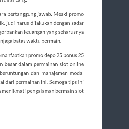
ecara bertanggung jawab. Meski promo
, judi harus dilakukan dengan sadar
engorbankan keuangan yang seharusnya
njaga batas waktu bermain.
emanfaatkan promo depo 25 bonus 25
n besar dalam permainan slot online
 keberuntungan dan manajemen modal
l dari permainan ini. Semoga tips ini
 menikmati pengalaman bermain slot