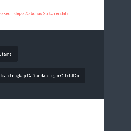
o kecil
,
depo 25 bonus 25 to rendah
 Utama
nduan Lengkap Daftar dan Login Orbit4D »