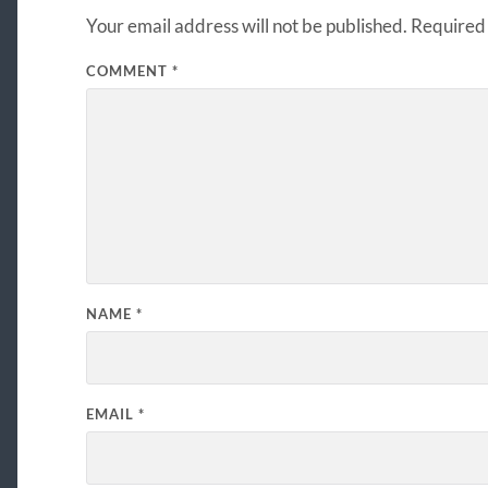
Your email address will not be published.
Required 
COMMENT
*
NAME
*
EMAIL
*