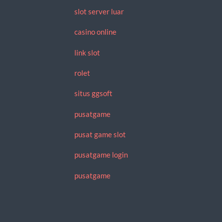
slot server luar
casino online
link slot
rolet
situs ggsoft
pusatgame
pusat game slot
pusatgame login
pusatgame