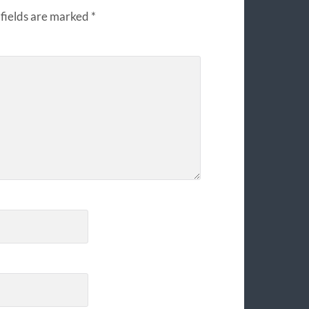
fields are marked
*