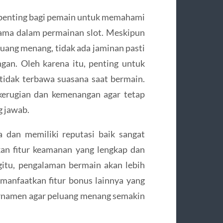
, penting bagi pemain untuk memahami
ama dalam permainan slot. Meskipun
uang menang, tidak ada jaminan pasti
an. Oleh karena itu, penting untuk
idak terbawa suasana saat bermain.
kerugian dan kemenangan agar tetap
g jawab.
ya dan memiliki reputasi baik sangat
kan fitur keamanan yang lengkap dan
gitu, pengalaman bermain akan lebih
anfaatkan fitur bonus lainnya yang
 turnamen agar peluang menang semakin