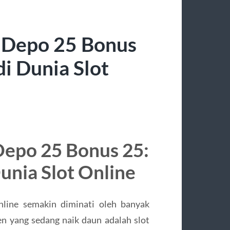
 Depo 25 Bonus
di Dunia Slot
Depo 25 Bonus 25:
unia Slot Online
online semakin diminati oleh banyak
en yang sedang naik daun adalah slot