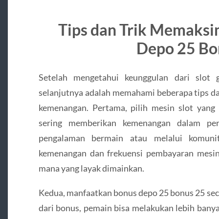
Tips dan Trik Memaksi
Depo 25 Bo
Setelah mengetahui keunggulan dari slot
selanjutnya adalah memahami beberapa tips d
kemenangan. Pertama, pilih mesin slot yang 
sering memberikan kemenangan dalam peri
pengalaman bermain atau melalui komuni
kemenangan dan frekuensi pembayaran mesi
mana yang layak dimainkan.
Kedua, manfaatkan bonus depo 25 bonus 25 se
dari bonus, pemain bisa melakukan lebih bany