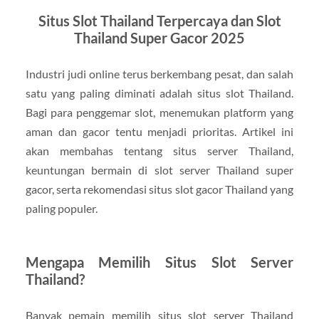
Situs Slot Thailand Terpercaya dan Slot
Thailand Super Gacor 2025
Industri judi online terus berkembang pesat, dan salah
satu yang paling diminati adalah situs slot Thailand.
Bagi para penggemar slot, menemukan platform yang
aman dan gacor tentu menjadi prioritas. Artikel ini
akan membahas tentang situs server Thailand,
keuntungan bermain di slot server Thailand super
gacor, serta rekomendasi situs slot gacor Thailand yang
paling populer.
Mengapa Memilih Situs Slot Server
Thailand?
Banyak pemain memilih situs slot server Thailand