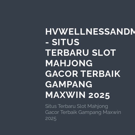
HVWELLNESSANDM
- SITUS
TERBARU SLOT
MAHJONG
GACOR TERBAIK
GAMPANG
MAXWIN 2025
Situs Terbaru Slot Mahjong
Gacor Terbaik Gampang Maxwin
2025