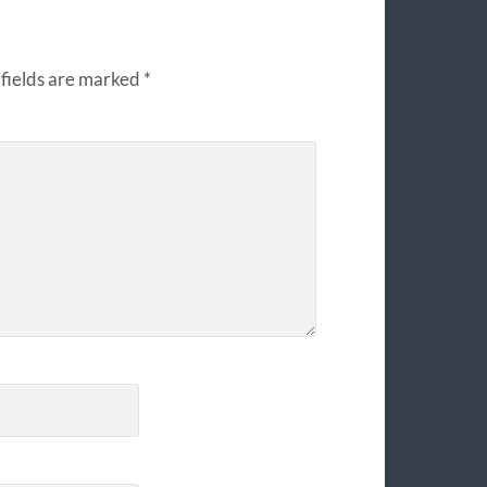
fields are marked
*