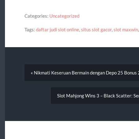
Categories:
Uncategorized
Tags:
daftar judi slot online
,
situs slot gacor
,
slot maxwin
« Nikmati Keseruan Bermain dengan Depo 25 Bonus 
Slot Mahjong Wins 3 – Black Scatter: S