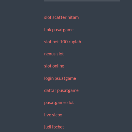
slot scatter hitam
link pusatgame
slot bet 100 rupiah
nexus slot
slot online
login psuatgame
daftar pusatgame
pusatgame slot
live sicbo
judi ibcbet