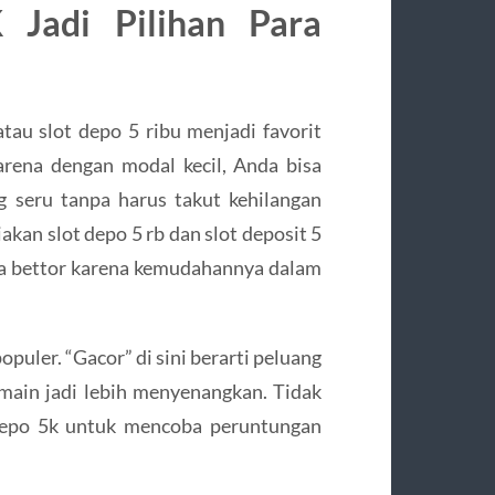
Jadi Pilihan Para
atau slot depo 5 ribu menjadi favorit
rena dengan modal kecil, Anda bisa
g seru tanpa harus takut kehilangan
kan slot depo 5 rb dan slot deposit 5
ra bettor karena kemudahannya dalam
populer. “Gacor” di sini berarti peluang
main jadi lebih menyenangkan. Tidak
 depo 5k untuk mencoba peruntungan