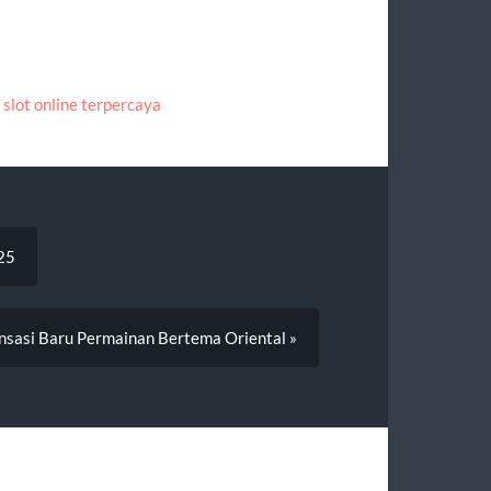
,
slot online terpercaya
25
ensasi Baru Permainan Bertema Oriental »