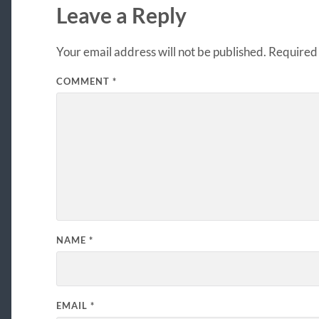
Leave a Reply
Your email address will not be published.
Required 
COMMENT
*
NAME
*
EMAIL
*