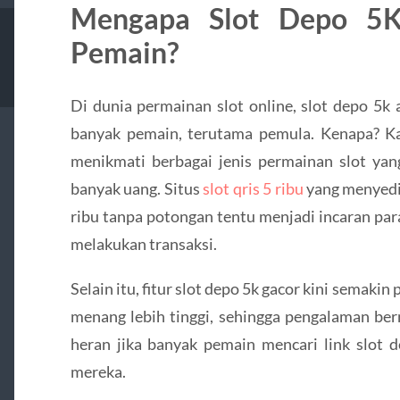
Mengapa Slot Depo 5K 
Pemain?
Di dunia permainan slot online, slot depo 5k 
banyak pemain, terutama pemula. Kenapa? Ka
menikmati berbagai jenis permainan slot yan
banyak uang. Situs
slot qris 5 ribu
yang menyedia
ribu tanpa potongan tentu menjadi incaran pa
melakukan transaksi.
Selain itu, fitur slot depo 5k gacor kini semakin 
menang lebih tinggi, sehingga pengalaman ber
heran jika banyak pemain mencari link slot
mereka.