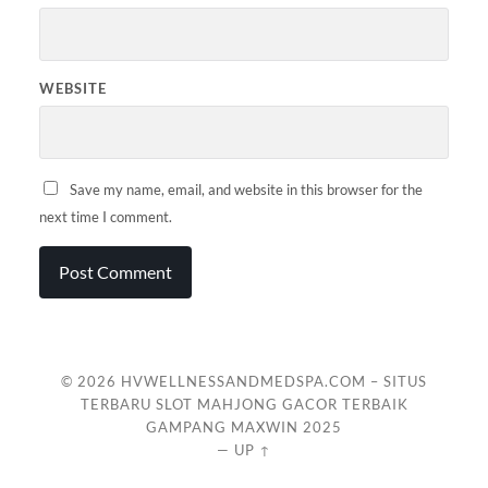
WEBSITE
Save my name, email, and website in this browser for the
next time I comment.
© 2026
HVWELLNESSANDMEDSPA.COM – SITUS
TERBARU SLOT MAHJONG GACOR TERBAIK
GAMPANG MAXWIN 2025
—
UP ↑