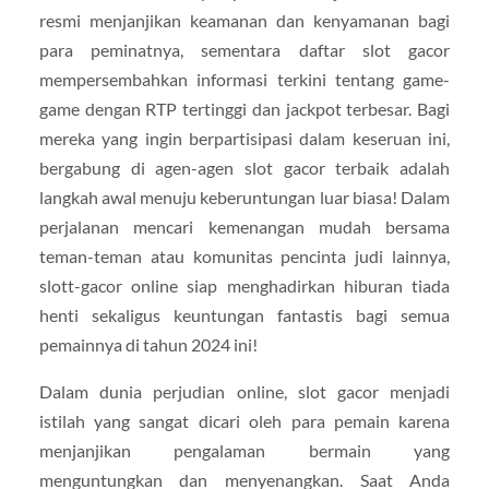
resmi menjanjikan keamanan dan kenyamanan bagi
para peminatnya, sementara daftar slot gacor
mempersembahkan informasi terkini tentang game-
game dengan RTP tertinggi dan jackpot terbesar. Bagi
mereka yang ingin berpartisipasi dalam keseruan ini,
bergabung di agen-agen slot gacor terbaik adalah
langkah awal menuju keberuntungan luar biasa! Dalam
perjalanan mencari kemenangan mudah bersama
teman-teman atau komunitas pencinta judi lainnya,
slott-gacor online siap menghadirkan hiburan tiada
henti sekaligus keuntungan fantastis bagi semua
pemainnya di tahun 2024 ini!
Dalam dunia perjudian online, slot gacor menjadi
istilah yang sangat dicari oleh para pemain karena
menjanjikan pengalaman bermain yang
menguntungkan dan menyenangkan. Saat Anda