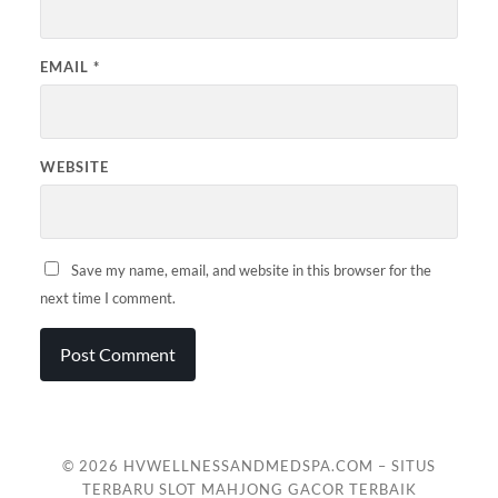
EMAIL
*
WEBSITE
Save my name, email, and website in this browser for the
next time I comment.
© 2026
HVWELLNESSANDMEDSPA.COM – SITUS
TERBARU SLOT MAHJONG GACOR TERBAIK