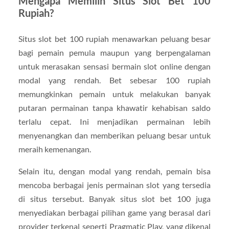
Mengapa Memilih Situs Slot Bet 100
Rupiah?
Situs slot bet 100 rupiah menawarkan peluang besar
bagi pemain pemula maupun yang berpengalaman
untuk merasakan sensasi bermain slot online dengan
modal yang rendah. Bet sebesar 100 rupiah
memungkinkan pemain untuk melakukan banyak
putaran permainan tanpa khawatir kehabisan saldo
terlalu cepat. Ini menjadikan permainan lebih
menyenangkan dan memberikan peluang besar untuk
meraih kemenangan.
Selain itu, dengan modal yang rendah, pemain bisa
mencoba berbagai jenis permainan slot yang tersedia
di situs tersebut. Banyak situs slot bet 100 juga
menyediakan berbagai pilihan game yang berasal dari
provider terkenal seperti Pragmatic Play, yang dikenal