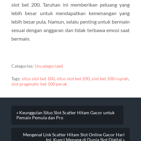
slot bet 200. Taruhan ini memberikan peluang yang
lebih besar untuk mendapatkan kemenangan yang
lebih besar pula. Namun, selalu penting untuk bermain
sesuai dengan anggaran dan tidak terbawa emosi saat
bermain.
Categories:
Uncategorized
Tags:
situs slot bet 100
,
situs slot bet 200
,
slot bet 200 rupiah
,
slot pragmatic bet 100 perak
« Keunggulan Situs Slot Scatter Hitam Gacor untuk
Pemain Pemula dan Pro
Mengenal Link Scatter Hitam Slot Online Gacor Hari
Ini: Kunci Menang di Dunia Slot Digital »