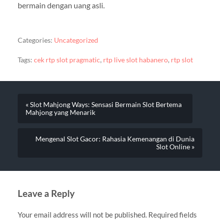
bermain dengan uang asli.
Categories:
Uncategorized
Tags:
cek rtp slot pragmatic
,
rtp live slot habanero
,
rtp slot
« Slot Mahjong Ways: Sensasi Bermain Slot Bertema
Mahjong yang Menarik
Mengenal Slot Gacor: Rahasia Kemenangan di Dunia
Slot Online »
Leave a Reply
Your email address will not be published.
Required fields