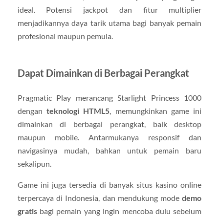
ideal. Potensi jackpot dan fitur multiplier
menjadikannya daya tarik utama bagi banyak pemain
profesional maupun pemula.
Dapat Dimainkan di Berbagai Perangkat
Pragmatic Play merancang Starlight Princess 1000
dengan
teknologi HTML5
, memungkinkan game ini
dimainkan di berbagai perangkat, baik desktop
maupun mobile. Antarmukanya responsif dan
navigasinya mudah, bahkan untuk pemain baru
sekalipun.
Game ini juga tersedia di banyak situs kasino online
terpercaya di Indonesia, dan mendukung mode
demo
gratis
bagi pemain yang ingin mencoba dulu sebelum