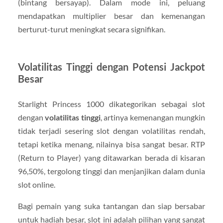
(bintang bersayap). Dalam mode ini, peluang
mendapatkan multiplier besar dan kemenangan
berturut-turut meningkat secara signifikan.
Volatilitas Tinggi dengan Potensi Jackpot
Besar
Starlight Princess 1000 dikategorikan sebagai slot
dengan
volatilitas tinggi
, artinya kemenangan mungkin
tidak terjadi sesering slot dengan volatilitas rendah,
tetapi ketika menang, nilainya bisa sangat besar. RTP
(Return to Player) yang ditawarkan berada di kisaran
96,50%, tergolong tinggi dan menjanjikan dalam dunia
slot online.
Bagi pemain yang suka tantangan dan siap bersabar
untuk hadiah besar, slot ini adalah pilihan yang sangat