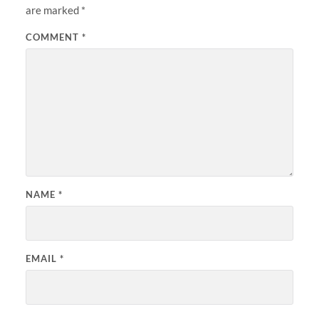
are marked
*
COMMENT
*
NAME
*
EMAIL
*