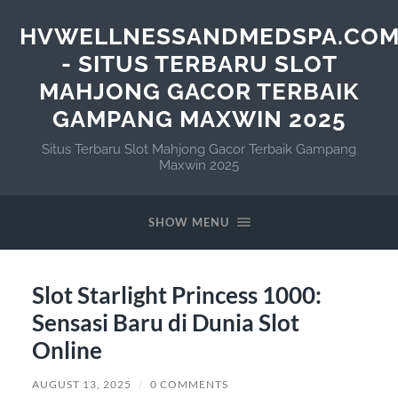
HVWELLNESSANDMEDSPA.CO
- SITUS TERBARU SLOT
MAHJONG GACOR TERBAIK
GAMPANG MAXWIN 2025
Situs Terbaru Slot Mahjong Gacor Terbaik Gampang
Maxwin 2025
SHOW MENU
Slot Starlight Princess 1000:
Sensasi Baru di Dunia Slot
Online
AUGUST 13, 2025
/
0 COMMENTS