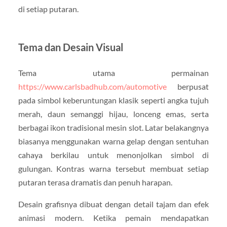
di setiap putaran.
Tema dan Desain Visual
Tema utama permainan
https://www.carlsbadhub.com/automotive
berpusat
pada simbol keberuntungan klasik seperti angka tujuh
merah, daun semanggi hijau, lonceng emas, serta
berbagai ikon tradisional mesin slot. Latar belakangnya
biasanya menggunakan warna gelap dengan sentuhan
cahaya berkilau untuk menonjolkan simbol di
gulungan. Kontras warna tersebut membuat setiap
putaran terasa dramatis dan penuh harapan.
Desain grafisnya dibuat dengan detail tajam dan efek
animasi modern. Ketika pemain mendapatkan