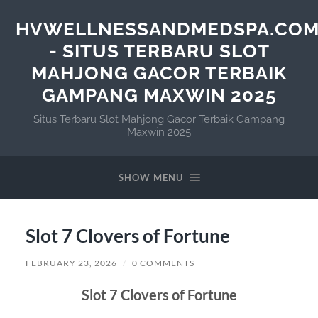
HVWELLNESSANDMEDSPA.CO
- SITUS TERBARU SLOT
MAHJONG GACOR TERBAIK
GAMPANG MAXWIN 2025
Situs Terbaru Slot Mahjong Gacor Terbaik Gampang
Maxwin 2025
SHOW MENU
Slot 7 Clovers of Fortune
FEBRUARY 23, 2026
/
0 COMMENTS
Slot 7 Clovers of Fortune