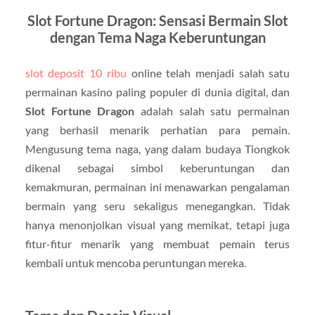
Slot Fortune Dragon: Sensasi Bermain Slot
dengan Tema Naga Keberuntungan
slot deposit 10 ribu
online telah menjadi salah satu
permainan kasino paling populer di dunia digital, dan
Slot Fortune Dragon
adalah salah satu permainan
yang berhasil menarik perhatian para pemain.
Mengusung tema naga, yang dalam budaya Tiongkok
dikenal sebagai simbol keberuntungan dan
kemakmuran, permainan ini menawarkan pengalaman
bermain yang seru sekaligus menegangkan. Tidak
hanya menonjolkan visual yang memikat, tetapi juga
fitur-fitur menarik yang membuat pemain terus
kembali untuk mencoba peruntungan mereka.