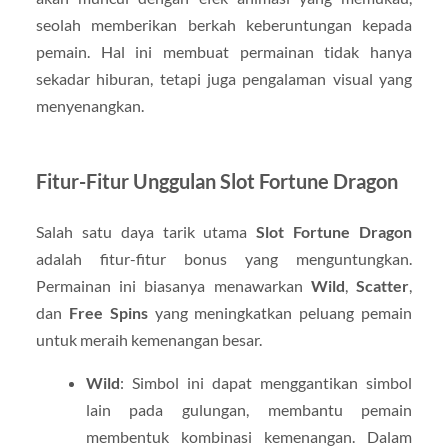
seolah memberikan berkah keberuntungan kepada
pemain. Hal ini membuat permainan tidak hanya
sekadar hiburan, tetapi juga pengalaman visual yang
menyenangkan.
Fitur-Fitur Unggulan Slot Fortune Dragon
Salah satu daya tarik utama
Slot Fortune Dragon
adalah fitur-fitur bonus yang menguntungkan.
Permainan ini biasanya menawarkan
Wild
,
Scatter
,
dan
Free Spins
yang meningkatkan peluang pemain
untuk meraih kemenangan besar.
Wild
: Simbol ini dapat menggantikan simbol
lain pada gulungan, membantu pemain
membentuk kombinasi kemenangan. Dalam