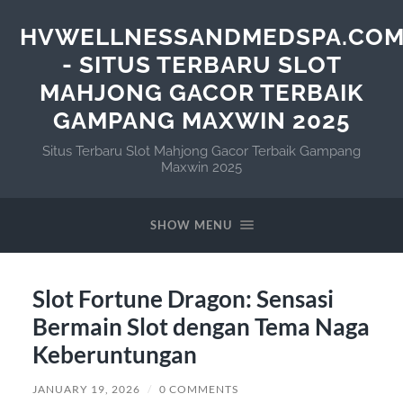
HVWELLNESSANDMEDSPA.CO
- SITUS TERBARU SLOT
MAHJONG GACOR TERBAIK
GAMPANG MAXWIN 2025
Situs Terbaru Slot Mahjong Gacor Terbaik Gampang
Maxwin 2025
SHOW MENU
Slot Fortune Dragon: Sensasi
Bermain Slot dengan Tema Naga
Keberuntungan
JANUARY 19, 2026
/
0 COMMENTS