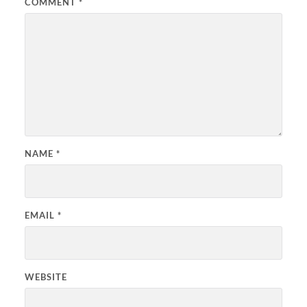
COMMENT
*
NAME
*
EMAIL
*
WEBSITE