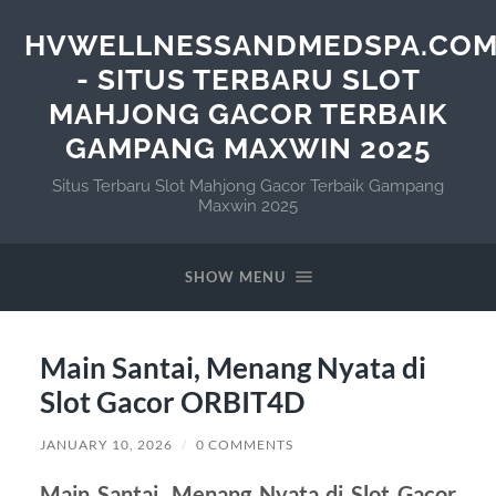
HVWELLNESSANDMEDSPA.CO
- SITUS TERBARU SLOT
MAHJONG GACOR TERBAIK
GAMPANG MAXWIN 2025
Situs Terbaru Slot Mahjong Gacor Terbaik Gampang
Maxwin 2025
SHOW MENU
Main Santai, Menang Nyata di
Slot Gacor ORBIT4D
JANUARY 10, 2026
/
0 COMMENTS
Main Santai, Menang Nyata di Slot Gacor