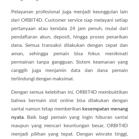
Pelayanan profesional juga menjadi keunggulan lain
dari ORBIT4D. Customer service siap melayani setiap
pertanyaan atau kendala 24 jam penuh, mulai dari
pendaftaran akun, deposit, hingga proses penarikan
dana. Semua transaksi dilakukan dengan cepat dan
aman, sehingga pemain bisa fokus menikmati
permainan tanpa gangguan. Sistem keamanan yang
canggih juga menjamin data dan dana pemain
terlindungi dengan maksimal.
Dengan semua kelebihan ini, ORBIT4D membuktikan
bahwa bermain slot online bisa dilakukan dengan
santai namun tetap memberikan
kesempatan menang
nyata
. Baik bagi pemain yang ingin hiburan santai
maupun yang mencari keuntungan besar, ORBIT4D
menjadi pilihan yang tepat. Dengan winrate tinggi,