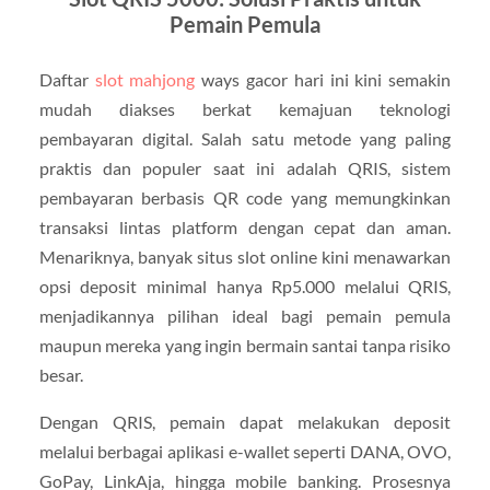
Pemain Pemula
Daftar
slot mahjong
ways gacor hari ini kini semakin
mudah diakses berkat kemajuan teknologi
pembayaran digital. Salah satu metode yang paling
praktis dan populer saat ini adalah QRIS, sistem
pembayaran berbasis QR code yang memungkinkan
transaksi lintas platform dengan cepat dan aman.
Menariknya, banyak situs slot online kini menawarkan
opsi deposit minimal hanya Rp5.000 melalui QRIS,
menjadikannya pilihan ideal bagi pemain pemula
maupun mereka yang ingin bermain santai tanpa risiko
besar.
Dengan QRIS, pemain dapat melakukan deposit
melalui berbagai aplikasi e-wallet seperti DANA, OVO,
GoPay, LinkAja, hingga mobile banking. Prosesnya