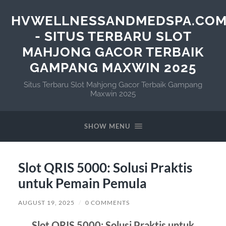
HVWELLNESSANDMEDSPA.CO
- SITUS TERBARU SLOT
MAHJONG GACOR TERBAIK
GAMPANG MAXWIN 2025
Situs Terbaru Slot Mahjong Gacor Terbaik Gampang
Maxwin 2025
SHOW MENU
Slot QRIS 5000: Solusi Praktis
untuk Pemain Pemula
AUGUST 19, 2025
/
0 COMMENTS
Slot QRIS 5000: Solusi Praktis untuk