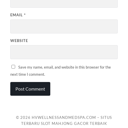
EMAIL
*
WEBSITE
Save my name, email, and website in this browser for the
next time I comment.
© 2026
HVWELLNESSANDMEDSPA.COM – SITUS
TERBARU SLOT MAHJONG GACOR TERBAIK