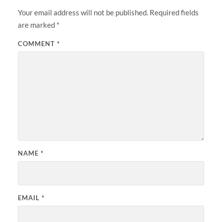
Your email address will not be published.
Required fields
are marked
*
COMMENT
*
NAME
*
EMAIL
*