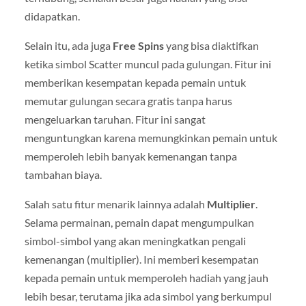
didapatkan.
Selain itu, ada juga
Free Spins
yang bisa diaktifkan
ketika simbol Scatter muncul pada gulungan. Fitur ini
memberikan kesempatan kepada pemain untuk
memutar gulungan secara gratis tanpa harus
mengeluarkan taruhan. Fitur ini sangat
menguntungkan karena memungkinkan pemain untuk
memperoleh lebih banyak kemenangan tanpa
tambahan biaya.
Salah satu fitur menarik lainnya adalah
Multiplier
.
Selama permainan, pemain dapat mengumpulkan
simbol-simbol yang akan meningkatkan pengali
kemenangan (multiplier). Ini memberi kesempatan
kepada pemain untuk memperoleh hadiah yang jauh
lebih besar, terutama jika ada simbol yang berkumpul