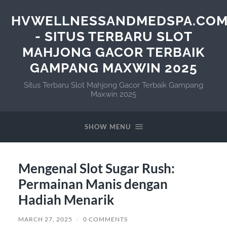
HVWELLNESSANDMEDSPA.CO
- SITUS TERBARU SLOT
MAHJONG GACOR TERBAIK
GAMPANG MAXWIN 2025
Situs Terbaru Slot Mahjong Gacor Terbaik Gampang
Maxwin 2025
SHOW MENU
Mengenal Slot Sugar Rush:
Permainan Manis dengan
Hadiah Menarik
MARCH 27, 2025
/
0 COMMENTS