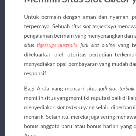
Untuk bermain dengan aman dan nyaman, p
terpercaya. Sebuah
situs slot terpercaya
menawar
pengalaman bermain yang menyenangkan dan am
situs
tigersugaraustralia
judi slot online
yang te
dikeluarkan oleh otoritas perjudian terkemuk
menyediakan opsi pembayaran yang mudah dan 
responsif.
Bagi Anda yang mencari
situs judi slot terba
memilih situs yang memiliki reputasi baik di kal
menyediakan
slot terbaru
yang selalu diperbarui
menarik. Selain itu, mereka juga sering menaw
bonus anggota baru atau bonus harian yang
Anda.