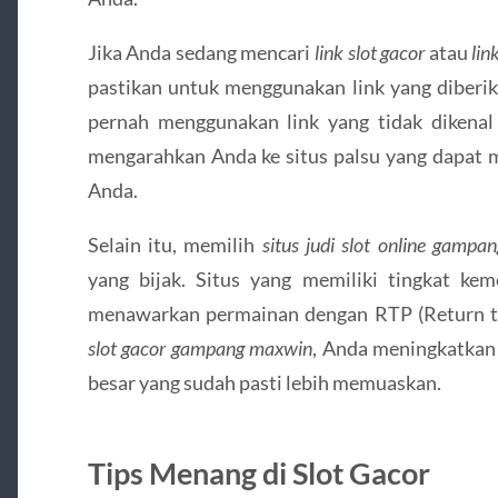
Jika Anda sedang mencari
link slot gacor
atau
lin
pastikan untuk menggunakan link yang diberika
pernah menggunakan link yang tidak dikenal 
mengarahkan Anda ke situs palsu yang dapat 
Anda.
Selain itu, memilih
situs judi slot online gamp
yang bijak. Situs yang memiliki tingkat kem
menawarkan permainan dengan RTP (Return to
slot gacor gampang maxwin
, Anda meningkatka
besar yang sudah pasti lebih memuaskan.
Tips Menang di Slot Gacor