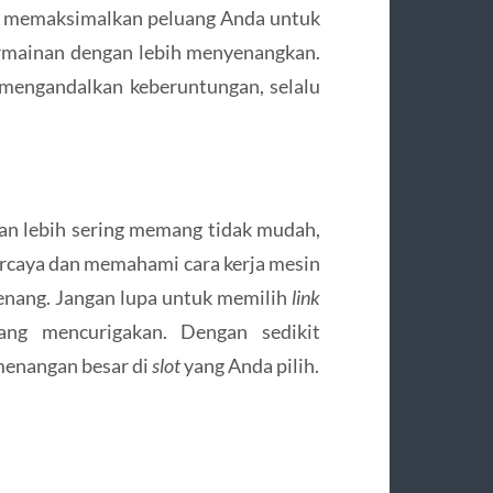
at memaksimalkan peluang Anda untuk
mainan dengan lebih menyenangkan.
 mengandalkan keberuntungan, selalu
 lebih sering memang tidak mudah,
rcaya dan memahami cara kerja mesin
enang. Jangan lupa untuk memilih
link
ng mencurigakan. Dengan sedikit
menangan besar di
slot
yang Anda pilih.