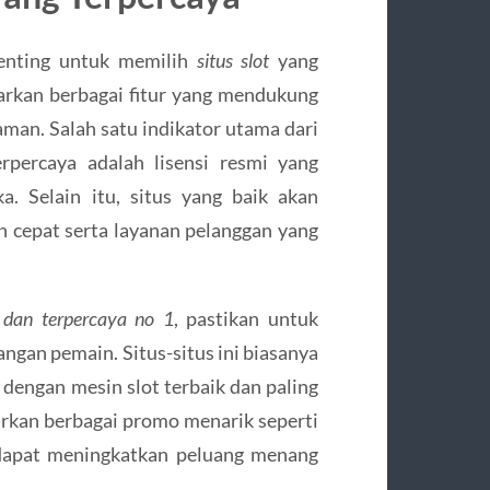
enting untuk memilih
situs slot
yang
kan berbagai fitur yang mendukung
an. Salah satu indikator utama dari
rpercaya adalah lisensi resmi yang
a. Selain itu, situs yang baik akan
cepat serta layanan pelanggan yang
ik dan terpercaya no 1
, pastikan untuk
angan pemain. Situs-situs ini biasanya
 dengan mesin slot terbaik dan paling
arkan berbagai promo menarik seperti
 dapat meningkatkan peluang menang