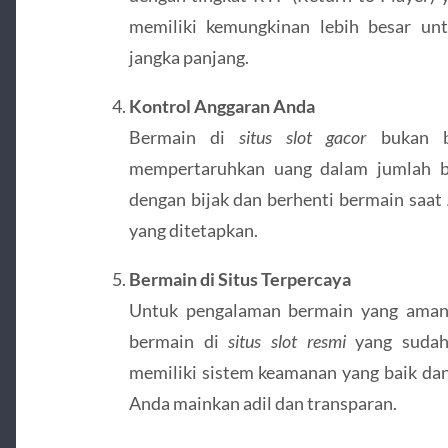
memiliki kemungkinan lebih besar u
jangka panjang.
Kontrol Anggaran Anda
Bermain di
situs slot gacor
bukan be
mempertaruhkan uang dalam jumlah be
dengan bijak dan berhenti bermain saat
yang ditetapkan.
Bermain di Situs Terpercaya
Untuk pengalaman bermain yang aman
bermain di
situs slot resmi
yang sudah 
memiliki sistem keamanan yang baik d
Anda mainkan adil dan transparan.