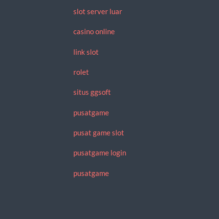
slot server luar
casino online
link slot
rolet
situs ggsoft
pusatgame
pusat game slot
pusatgame login
pusatgame