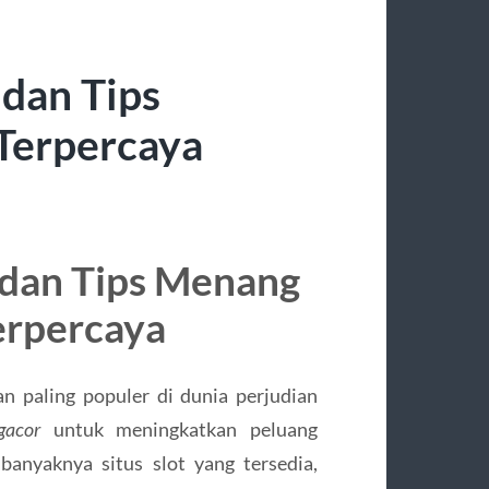
dan Tips
 Terpercaya
 dan Tips Menang
Terpercaya
an paling populer di dunia perjudian
gacor
untuk meningkatkan peluang
anyaknya situs slot yang tersedia,