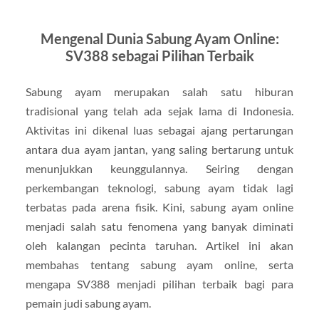
Mengenal Dunia Sabung Ayam Online:
SV388 sebagai Pilihan Terbaik
Sabung ayam merupakan salah satu hiburan
tradisional yang telah ada sejak lama di Indonesia.
Aktivitas ini dikenal luas sebagai ajang pertarungan
antara dua ayam jantan, yang saling bertarung untuk
menunjukkan keunggulannya. Seiring dengan
perkembangan teknologi, sabung ayam tidak lagi
terbatas pada arena fisik. Kini, sabung ayam online
menjadi salah satu fenomena yang banyak diminati
oleh kalangan pecinta taruhan. Artikel ini akan
membahas tentang sabung ayam online, serta
mengapa SV388 menjadi pilihan terbaik bagi para
pemain judi sabung ayam.