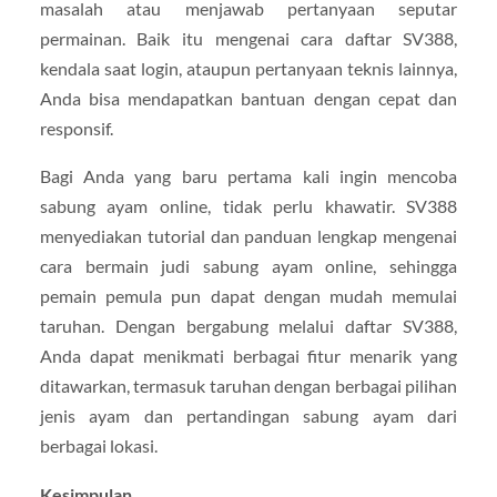
masalah atau menjawab pertanyaan seputar
permainan. Baik itu mengenai cara daftar SV388,
kendala saat login, ataupun pertanyaan teknis lainnya,
Anda bisa mendapatkan bantuan dengan cepat dan
responsif.
Bagi Anda yang baru pertama kali ingin mencoba
sabung ayam online, tidak perlu khawatir. SV388
menyediakan tutorial dan panduan lengkap mengenai
cara bermain judi sabung ayam online, sehingga
pemain pemula pun dapat dengan mudah memulai
taruhan. Dengan bergabung melalui daftar SV388,
Anda dapat menikmati berbagai fitur menarik yang
ditawarkan, termasuk taruhan dengan berbagai pilihan
jenis ayam dan pertandingan sabung ayam dari
berbagai lokasi.
Kesimpulan