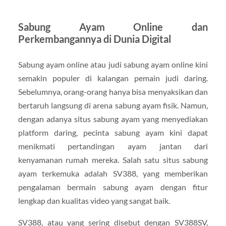
Sabung Ayam Online dan
Perkembangannya di Dunia Digital
Sabung ayam online atau judi sabung ayam online kini
semakin populer di kalangan pemain judi daring.
Sebelumnya, orang-orang hanya bisa menyaksikan dan
bertaruh langsung di arena sabung ayam fisik. Namun,
dengan adanya situs sabung ayam yang menyediakan
platform daring, pecinta sabung ayam kini dapat
menikmati pertandingan ayam jantan dari
kenyamanan rumah mereka. Salah satu situs sabung
ayam terkemuka adalah SV388, yang memberikan
pengalaman bermain sabung ayam dengan fitur
lengkap dan kualitas video yang sangat baik.
SV388, atau yang sering disebut dengan SV388SV,