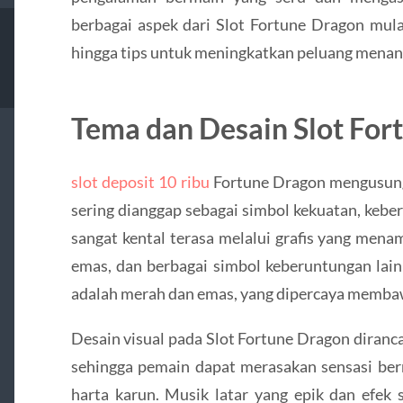
berbagai aspek dari Slot Fortune Dragon mulai
hingga tips untuk meningkatkan peluang menan
Tema dan Desain Slot For
slot deposit 10 ribu
Fortune Dragon mengusung
sering dianggap sebagai simbol kekuatan, keb
sangat kental terasa melalui grafis yang men
emas, dan berbagai simbol keberuntungan lai
adalah merah dan emas, yang dipercaya membaw
Desain visual pada Slot Fortune Dragon diranc
sehingga pemain dapat merasakan sensasi ber
harta karun. Musik latar yang epik dan efek