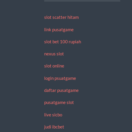
slot scatter hitam
link pusatgame
slot bet 100 rupiah
nexus slot
slot online
login psuatgame
daftar pusatgame
pusatgame slot
live sicbo
judi ibcbet