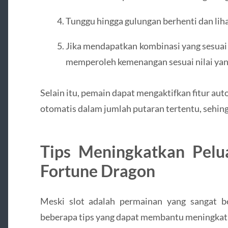
Tunggu hingga gulungan berhenti dan lih
Jika mendapatkan kombinasi yang sesuai
memperoleh kemenangan sesuai nilai yang
Selain itu, pemain dapat mengaktifkan fitur au
otomatis dalam jumlah putaran tertentu, sehingg
Tips Meningkatkan Pelu
Fortune Dragon
Meski slot adalah permainan yang sangat b
beberapa tips yang dapat membantu meningkat