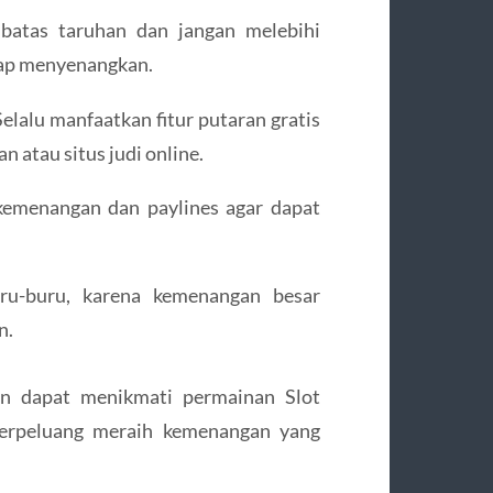
 batas taruhan dan jangan melebihi
tap menyenangkan.
Selalu manfaatkan fitur putaran gratis
 atau situs judi online.
 kemenangan dan paylines agar dapat
uru-buru, karena kemenangan besar
n.
in dapat menikmati permainan Slot
berpeluang meraih kemenangan yang