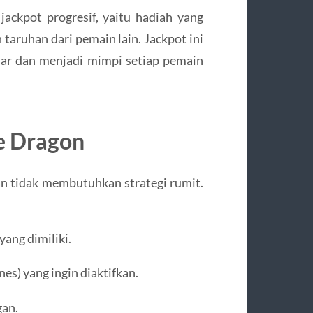
ackpot progresif, yaitu hadiah yang
 taruhan dari pemain lain. Jackpot ini
ar dan menjadi mimpi setiap pemain
e Dragon
n tidak membutuhkan strategi rumit.
yang dimiliki.
es) yang ingin diaktifkan.
gan.