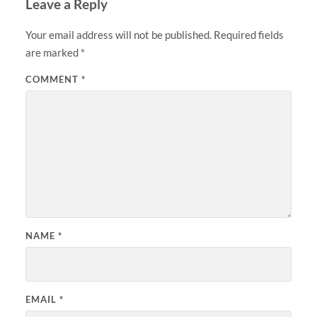
Leave a Reply
Your email address will not be published.
Required fields
are marked
*
COMMENT
*
NAME
*
EMAIL
*