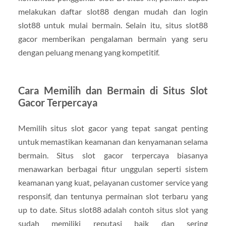
melakukan daftar slot88 dengan mudah dan login
slot88 untuk mulai bermain. Selain itu, situs slot88
gacor memberikan pengalaman bermain yang seru
dengan peluang menang yang kompetitif.
Cara Memilih dan Bermain di Situs Slot
Gacor Terpercaya
Memilih situs slot gacor yang tepat sangat penting
untuk memastikan keamanan dan kenyamanan selama
bermain. Situs slot gacor terpercaya biasanya
menawarkan berbagai fitur unggulan seperti sistem
keamanan yang kuat, pelayanan customer service yang
responsif, dan tentunya permainan slot terbaru yang
up to date. Situs slot88 adalah contoh situs slot yang
sudah memiliki reputasi baik dan sering