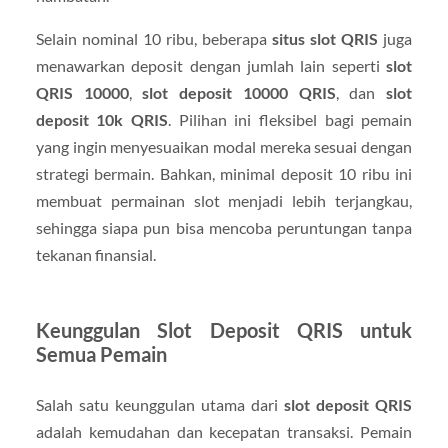
Selain nominal 10 ribu, beberapa
situs slot QRIS
juga
menawarkan deposit dengan jumlah lain seperti
slot
QRIS 10000
,
slot deposit 10000 QRIS
, dan
slot
deposit 10k QRIS
. Pilihan ini fleksibel bagi pemain
yang ingin menyesuaikan modal mereka sesuai dengan
strategi bermain. Bahkan, minimal deposit 10 ribu ini
membuat permainan slot menjadi lebih terjangkau,
sehingga siapa pun bisa mencoba peruntungan tanpa
tekanan finansial.
Keunggulan Slot Deposit QRIS untuk
Semua Pemain
Salah satu keunggulan utama dari
slot deposit QRIS
adalah kemudahan dan kecepatan transaksi. Pemain