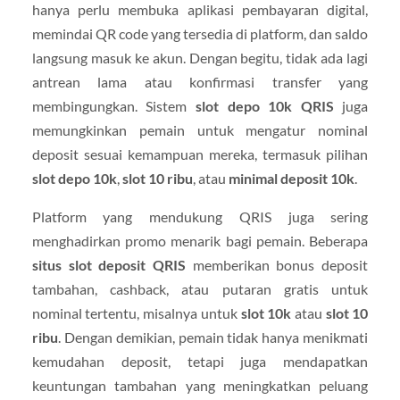
hanya perlu membuka aplikasi pembayaran digital,
memindai QR code yang tersedia di platform, dan saldo
langsung masuk ke akun. Dengan begitu, tidak ada lagi
antrean lama atau konfirmasi transfer yang
membingungkan. Sistem
slot depo 10k QRIS
juga
memungkinkan pemain untuk mengatur nominal
deposit sesuai kemampuan mereka, termasuk pilihan
slot depo 10k
,
slot 10 ribu
, atau
minimal deposit 10k
.
Platform yang mendukung QRIS juga sering
menghadirkan promo menarik bagi pemain. Beberapa
situs slot deposit QRIS
memberikan bonus deposit
tambahan, cashback, atau putaran gratis untuk
nominal tertentu, misalnya untuk
slot 10k
atau
slot 10
ribu
. Dengan demikian, pemain tidak hanya menikmati
kemudahan deposit, tetapi juga mendapatkan
keuntungan tambahan yang meningkatkan peluang