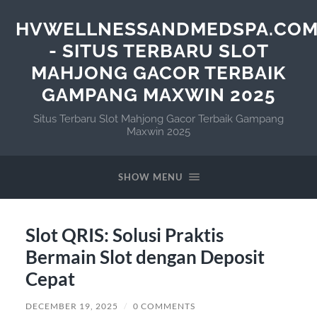
HVWELLNESSANDMEDSPA.CO
- SITUS TERBARU SLOT
MAHJONG GACOR TERBAIK
GAMPANG MAXWIN 2025
Situs Terbaru Slot Mahjong Gacor Terbaik Gampang
Maxwin 2025
SHOW MENU
Slot QRIS: Solusi Praktis
Bermain Slot dengan Deposit
Cepat
DECEMBER 19, 2025
/
0 COMMENTS