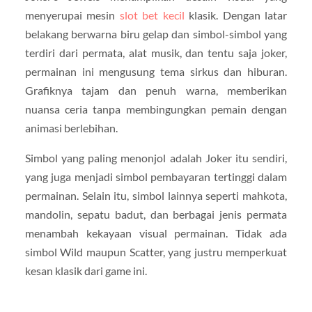
menyerupai mesin
slot bet kecil
klasik. Dengan latar
belakang berwarna biru gelap dan simbol-simbol yang
terdiri dari permata, alat musik, dan tentu saja joker,
permainan ini mengusung tema sirkus dan hiburan.
Grafiknya tajam dan penuh warna, memberikan
nuansa ceria tanpa membingungkan pemain dengan
animasi berlebihan.
Simbol yang paling menonjol adalah Joker itu sendiri,
yang juga menjadi simbol pembayaran tertinggi dalam
permainan. Selain itu, simbol lainnya seperti mahkota,
mandolin, sepatu badut, dan berbagai jenis permata
menambah kekayaan visual permainan. Tidak ada
simbol Wild maupun Scatter, yang justru memperkuat
kesan klasik dari game ini.