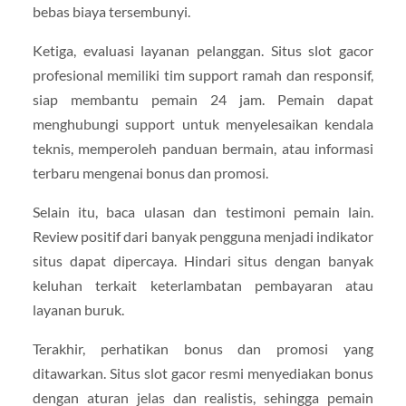
bebas biaya tersembunyi.
Ketiga, evaluasi layanan pelanggan. Situs slot gacor
profesional memiliki tim support ramah dan responsif,
siap membantu pemain 24 jam. Pemain dapat
menghubungi support untuk menyelesaikan kendala
teknis, memperoleh panduan bermain, atau informasi
terbaru mengenai bonus dan promosi.
Selain itu, baca ulasan dan testimoni pemain lain.
Review positif dari banyak pengguna menjadi indikator
situs dapat dipercaya. Hindari situs dengan banyak
keluhan terkait keterlambatan pembayaran atau
layanan buruk.
Terakhir, perhatikan bonus dan promosi yang
ditawarkan. Situs slot gacor resmi menyediakan bonus
dengan aturan jelas dan realistis, sehingga pemain