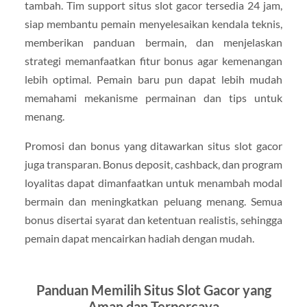
tambah. Tim support situs slot gacor tersedia 24 jam,
siap membantu pemain menyelesaikan kendala teknis,
memberikan panduan bermain, dan menjelaskan
strategi memanfaatkan fitur bonus agar kemenangan
lebih optimal. Pemain baru pun dapat lebih mudah
memahami mekanisme permainan dan tips untuk
menang.
Promosi dan bonus yang ditawarkan situs slot gacor
juga transparan. Bonus deposit, cashback, dan program
loyalitas dapat dimanfaatkan untuk menambah modal
bermain dan meningkatkan peluang menang. Semua
bonus disertai syarat dan ketentuan realistis, sehingga
pemain dapat mencairkan hadiah dengan mudah.
Panduan Memilih Situs Slot Gacor yang
Aman dan Terpercaya