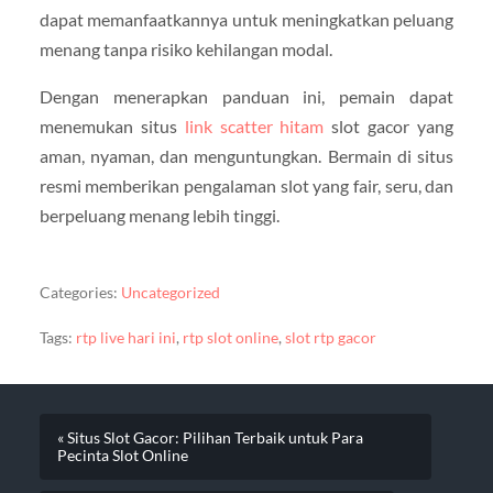
dapat memanfaatkannya untuk meningkatkan peluang
menang tanpa risiko kehilangan modal.
Dengan menerapkan panduan ini, pemain dapat
menemukan situs
link scatter hitam
slot gacor yang
aman, nyaman, dan menguntungkan. Bermain di situs
resmi memberikan pengalaman slot yang fair, seru, dan
berpeluang menang lebih tinggi.
Categories:
Uncategorized
Tags:
rtp live hari ini
,
rtp slot online
,
slot rtp gacor
« Situs Slot Gacor: Pilihan Terbaik untuk Para
Pecinta Slot Online