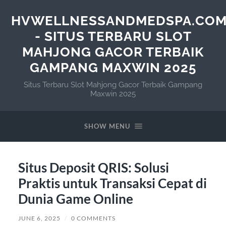
HVWELLNESSANDMEDSPA.CO
- SITUS TERBARU SLOT
MAHJONG GACOR TERBAIK
GAMPANG MAXWIN 2025
Situs Terbaru Slot Mahjong Gacor Terbaik Gampang
Maxwin 2025
SHOW MENU
Situs Deposit QRIS: Solusi
Praktis untuk Transaksi Cepat di
Dunia Game Online
JUNE 6, 2025
/
0 COMMENTS