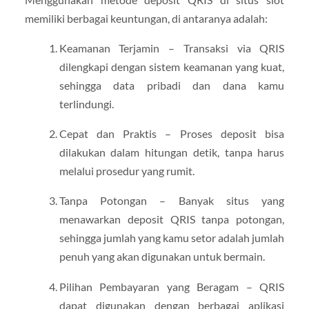
memiliki berbagai keuntungan, di antaranya adalah:
Keamanan Terjamin – Transaksi via QRIS
dilengkapi dengan sistem keamanan yang kuat,
sehingga data pribadi dan dana kamu
terlindungi.
Cepat dan Praktis – Proses deposit bisa
dilakukan dalam hitungan detik, tanpa harus
melalui prosedur yang rumit.
Tanpa Potongan – Banyak situs yang
menawarkan deposit QRIS tanpa potongan,
sehingga jumlah yang kamu setor adalah jumlah
penuh yang akan digunakan untuk bermain.
Pilihan Pembayaran yang Beragam – QRIS
dapat digunakan dengan berbagai aplikasi