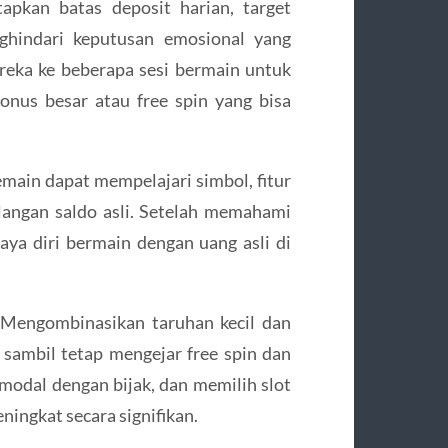
pkan batas deposit harian, target
ghindari keputusan emosional yang
eka ke beberapa sesi bermain untuk
nus besar atau free spin yang bisa
ain dapat mempelajari simbol, fitur
langan saldo asli. Setelah memahami
ya diri bermain dengan uang asli di
i. Mengombinasikan taruhan kecil dan
sambil tetap mengejar free spin dan
odal dengan bijak, dan memilih slot
ingkat secara signifikan.