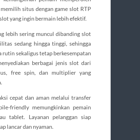
, memilih situs dengan game slot RTP
lot yang ingin bermain lebih efektif.
g lebih sering muncul dibanding slot
litas sedang hingga tinggi, sehingga
 rutin sekaligus tetap berkesempatan
enyediakan berbagai jenis slot dari
us, free spin, dan multiplier yang
.
si cepat dan aman melalui transfer
bile-friendly memungkinkan pemain
au tablet. Layanan pelanggan siap
ap lancar dan nyaman.