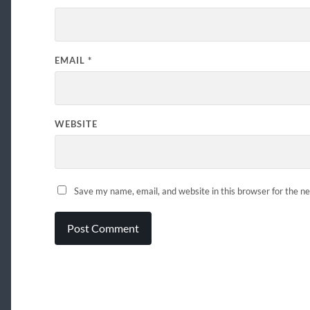
EMAIL
*
WEBSITE
Save my name, email, and website in this browser for the n