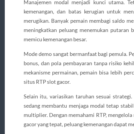
Manajemen modal menjadi kunci utama. Teta
kemenangan, dan batas kerugian untuk men
merugikan. Banyak pemain membagi saldo mer
meningkatkan peluang menemukan putaran bo
memicu kemenangan besar.
Mode demo sangat bermanfaat bagi pemula. Pem
bonus, dan pola pembayaran tanpa risiko kehi
mekanisme permainan, pemain bisa lebih perca
situs RTP slot gacor.
Selain itu, variasikan taruhan sesuai strateg
sedang membantu menjaga modal tetap stabil 
multiplier. Dengan memahami RTP, mengelola m
gacor yang tepat, peluang kemenangan dapat men