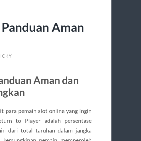
r: Panduan Aman
TICKY
 Panduan Aman dan
ngkan
rit para pemain slot online yang ingin
turn to Player adalah persentase
n dari total taruhan dalam jangka
ar kemungkinan pemain memperoleh