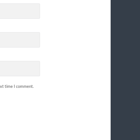
ext time I comment.