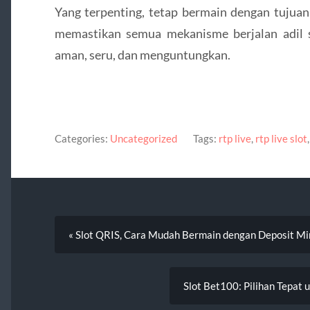
Yang terpenting, tetap bermain dengan tujuan
memastikan semua mekanisme berjalan adil 
aman, seru, dan menguntungkan.
Categories:
Uncategorized
Tags:
rtp live
,
rtp live slot
« Slot QRIS, Cara Mudah Bermain dengan Deposit M
Slot Bet100: Pilihan Tepat 