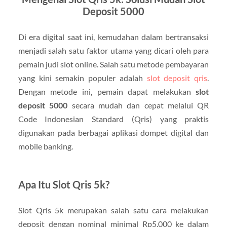
Deposit 5000
Di era digital saat ini, kemudahan dalam bertransaksi
menjadi salah satu faktor utama yang dicari oleh para
pemain judi slot online. Salah satu metode pembayaran
yang kini semakin populer adalah
slot deposit qris
.
Dengan metode ini, pemain dapat melakukan
slot
deposit 5000
secara mudah dan cepat melalui QR
Code Indonesian Standard (Qris) yang praktis
digunakan pada berbagai aplikasi dompet digital dan
mobile banking.
Apa Itu Slot Qris 5k?
Slot Qris 5k merupakan salah satu cara melakukan
deposit dengan nominal minimal Rp5.000 ke dalam