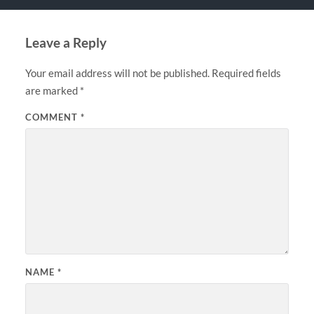
Leave a Reply
Your email address will not be published.
Required fields
are marked
*
COMMENT
*
NAME
*