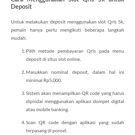
Deposit
Untuk melakukan deposit menggunakan slot Qris 5k,
pemain hanya perlu mengikuti beberapa langkah
mudah:
Pilih metode pembayaran Qris pada menu
deposit di situs slot online.
Masukkan nominal deposit, dalam hal ini
minimal Rp5.000.
Sistem akan menampilkan QR code yang harus
dipindai menggunakan aplikasi dompet digital
atau mobile banking.
Scan QR code dengan aplikasi yang sudah
terpasang di ponsel.