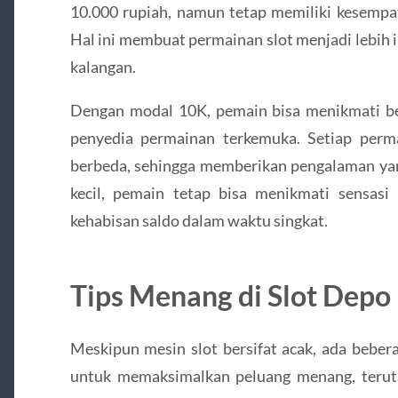
10.000 rupiah, namun tetap memiliki kesempa
Hal ini membuat permainan slot menjadi lebih i
kalangan.
Dengan modal 10K, pemain bisa menikmati ber
penyedia permainan terkemuka. Setiap perm
berbeda, sehingga memberikan pengalaman yang
kecil, pemain tetap bisa menikmati sensasi
kehabisan saldo dalam waktu singkat.
Tips Menang di Slot Depo
Meskipun mesin slot bersifat acak, ada bebe
untuk memaksimalkan peluang menang, terut