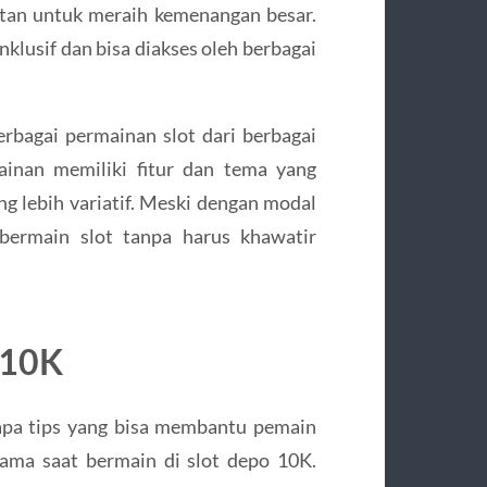
tan untuk meraih kemenangan besar.
nklusif dan bisa diakses oleh berbagai
bagai permainan slot dari berbagai
ainan memiliki fitur dan tema yang
 lebih variatif. Meski dengan modal
 bermain slot tanpa harus khawatir
 10K
rapa tips yang bisa membantu pemain
ama saat bermain di slot depo 10K.