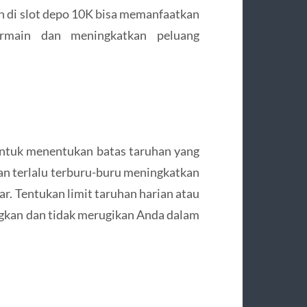
n di slot depo 10K bisa memanfaatkan
rmain dan meningkatkan peluang
ntuk menentukan batas taruhan yang
an terlalu terburu-buru meningkatkan
. Tentukan limit taruhan harian atau
gkan dan tidak merugikan Anda dalam