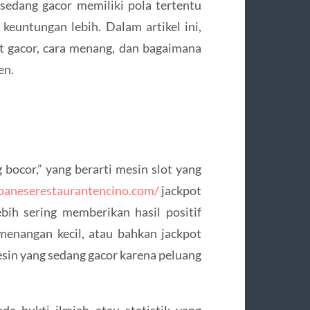
edang gacor memiliki pola tertentu
euntungan lebih. Dalam artikel ini,
t gacor, cara menang, dan bagaimana
en.
bocor,” yang berarti mesin slot yang
apaneserestaurantencino.com/
jackpot
bih sering memberikan hasil positif
emenangan kecil, atau bahkan jackpot
esin yang sedang gacor karena peluang