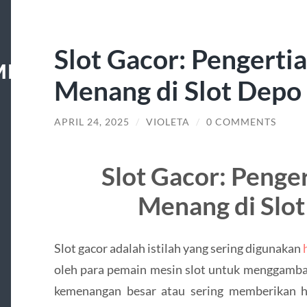
Slot Gacor: Pengerti
EDSPA.COM
Menang di Slot Depo
APRIL 24, 2025
/
VIOLETA
/
0 COMMENTS
Slot Gacor: Penge
Menang di Slo
Slot gacor adalah istilah yang sering digunakan
oleh para pemain mesin slot untuk menggamb
kemenangan besar atau sering memberikan h