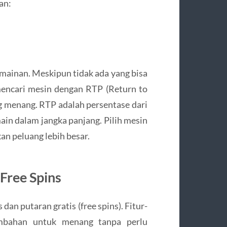
an:
rmainan. Meskipun tidak ada yang bisa
encari mesin dengan RTP (Return to
g menang. RTP adalah persentase dari
ain dalam jangka panjang. Pilih mesin
n peluang lebih besar.
Free Spins
an putaran gratis (free spins). Fitur-
ambahan untuk menang tanpa perlu