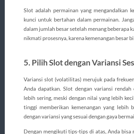
Slot adalah permainan yang mengandalkan k
kunci untuk bertahan dalam permainan. Jang
dalam jumlah besar setelah menang beberapa ka
nikmati prosesnya, karena kemenangan besar bi
5. Pilih Slot dengan Variansi Se
Variansi slot (volatilitas) merujuk pada frek
Anda dapatkan. Slot dengan variansi renda
lebih sering, meski dengan nilai yang lebih keci
tinggi memberikan kemenangan yang lebih bes
dengan variansi yang sesuai dengan gaya berma
Dengan mengikuti tips-tips di atas, Anda bi