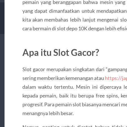
pemain yang beranggapan bahwa mesin yang s
yang dapat dimanfaatkan untuk mendapatkan k
kita akan membahas lebih lanjut mengenai slo
cara bermain di slot depo 10K dengan lebih efisi
Apa itu Slot Gacor?
Slot gacor merupakan singkatan dari “gampang 
sering memberikan kemenangan atau
https://j
dalam waktu tertentu. Mesin ini dipercaya le
kepada pemain, baik itu berupa free spins, k
progresif. Para pemain slot biasanya mencari m
menangnya lebih besar.