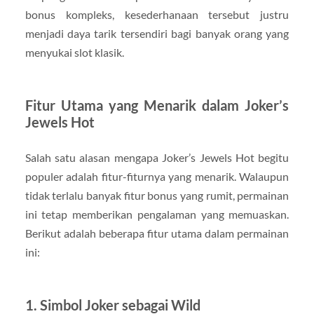
bonus kompleks, kesederhanaan tersebut justru
menjadi daya tarik tersendiri bagi banyak orang yang
menyukai slot klasik.
Fitur Utama yang Menarik dalam Joker’s
Jewels Hot
Salah satu alasan mengapa Joker’s Jewels Hot begitu
populer adalah fitur-fiturnya yang menarik. Walaupun
tidak terlalu banyak fitur bonus yang rumit, permainan
ini tetap memberikan pengalaman yang memuaskan.
Berikut adalah beberapa fitur utama dalam permainan
ini:
1. Simbol Joker sebagai Wild