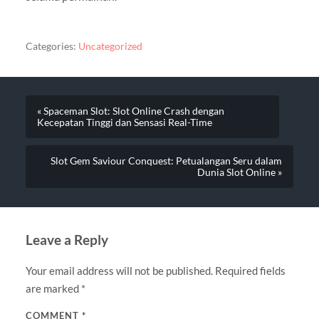
Categories:
Uncategorized
« Spaceman Slot: Slot Online Crash dengan
Kecepatan Tinggi dan Sensasi Real-Time
Slot Gem Saviour Conquest: Petualangan Seru dalam
Dunia Slot Online »
Leave a Reply
Your email address will not be published.
Required fields
are marked
*
COMMENT
*