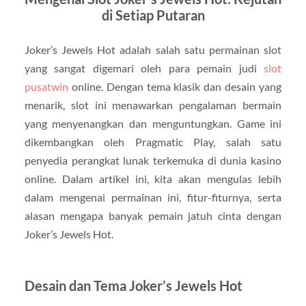
di Setiap Putaran
Joker’s Jewels Hot adalah salah satu permainan slot
yang sangat digemari oleh para pemain judi
slot
pusatwin
online. Dengan tema klasik dan desain yang
menarik, slot ini menawarkan pengalaman bermain
yang menyenangkan dan menguntungkan. Game ini
dikembangkan oleh Pragmatic Play, salah satu
penyedia perangkat lunak terkemuka di dunia kasino
online. Dalam artikel ini, kita akan mengulas lebih
dalam mengenai permainan ini, fitur-fiturnya, serta
alasan mengapa banyak pemain jatuh cinta dengan
Joker’s Jewels Hot.
Desain dan Tema Joker’s Jewels Hot