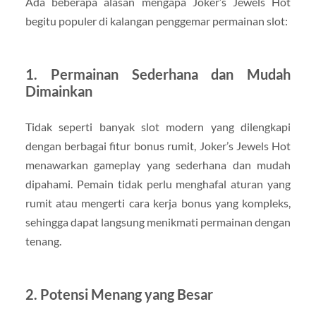
Ada beberapa alasan mengapa Joker’s Jewels Hot
begitu populer di kalangan penggemar permainan slot:
1. Permainan Sederhana dan Mudah
Dimainkan
Tidak seperti banyak slot modern yang dilengkapi
dengan berbagai fitur bonus rumit, Joker’s Jewels Hot
menawarkan gameplay yang sederhana dan mudah
dipahami. Pemain tidak perlu menghafal aturan yang
rumit atau mengerti cara kerja bonus yang kompleks,
sehingga dapat langsung menikmati permainan dengan
tenang.
2. Potensi Menang yang Besar