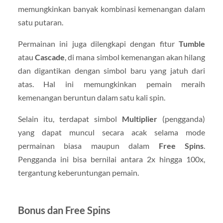
memungkinkan banyak kombinasi kemenangan dalam
satu putaran.
Permainan ini juga dilengkapi dengan fitur
Tumble
atau
Cascade
, di mana simbol kemenangan akan hilang
dan digantikan dengan simbol baru yang jatuh dari
atas. Hal ini memungkinkan pemain meraih
kemenangan beruntun dalam satu kali spin.
Selain itu, terdapat simbol
Multiplier
(pengganda)
yang dapat muncul secara acak selama mode
permainan biasa maupun dalam
Free Spins
.
Pengganda ini bisa bernilai antara 2x hingga 100x,
tergantung keberuntungan pemain.
Bonus dan Free Spins