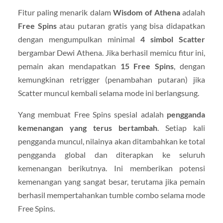
Fitur paling menarik dalam
Wisdom of Athena
adalah
Free Spins
atau putaran gratis yang bisa didapatkan
dengan mengumpulkan minimal
4 simbol Scatter
bergambar Dewi Athena. Jika berhasil memicu fitur ini,
pemain akan mendapatkan
15 Free Spins
, dengan
kemungkinan retrigger (penambahan putaran) jika
Scatter muncul kembali selama mode ini berlangsung.
Yang membuat Free Spins spesial adalah
pengganda
kemenangan yang terus bertambah
. Setiap kali
pengganda muncul, nilainya akan ditambahkan ke total
pengganda global dan diterapkan ke seluruh
kemenangan berikutnya. Ini memberikan potensi
kemenangan yang sangat besar, terutama jika pemain
berhasil mempertahankan tumble combo selama mode
Free Spins.