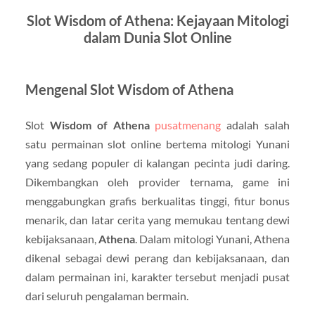
Slot Wisdom of Athena: Kejayaan Mitologi
dalam Dunia Slot Online
Mengenal Slot Wisdom of Athena
Slot
Wisdom of Athena
pusatmenang
adalah salah
satu permainan slot online bertema mitologi Yunani
yang sedang populer di kalangan pecinta judi daring.
Dikembangkan oleh provider ternama, game ini
menggabungkan grafis berkualitas tinggi, fitur bonus
menarik, dan latar cerita yang memukau tentang dewi
kebijaksanaan,
Athena
. Dalam mitologi Yunani, Athena
dikenal sebagai dewi perang dan kebijaksanaan, dan
dalam permainan ini, karakter tersebut menjadi pusat
dari seluruh pengalaman bermain.