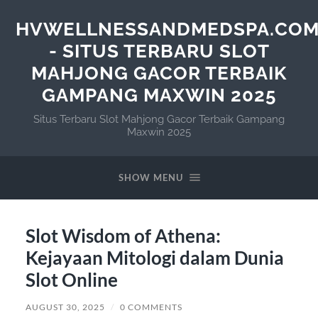
HVWELLNESSANDMEDSPA.CO
- SITUS TERBARU SLOT
MAHJONG GACOR TERBAIK
GAMPANG MAXWIN 2025
Situs Terbaru Slot Mahjong Gacor Terbaik Gampang
Maxwin 2025
SHOW MENU
Slot Wisdom of Athena:
Kejayaan Mitologi dalam Dunia
Slot Online
AUGUST 30, 2025
/
0 COMMENTS