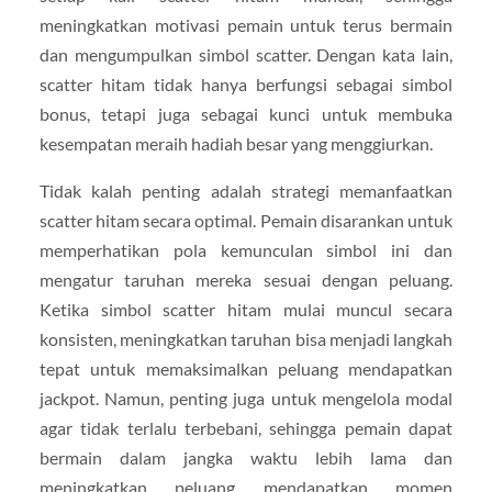
meningkatkan motivasi pemain untuk terus bermain
dan mengumpulkan simbol scatter. Dengan kata lain,
scatter hitam tidak hanya berfungsi sebagai simbol
bonus, tetapi juga sebagai kunci untuk membuka
kesempatan meraih hadiah besar yang menggiurkan.
Tidak kalah penting adalah strategi memanfaatkan
scatter hitam secara optimal. Pemain disarankan untuk
memperhatikan pola kemunculan simbol ini dan
mengatur taruhan mereka sesuai dengan peluang.
Ketika simbol scatter hitam mulai muncul secara
konsisten, meningkatkan taruhan bisa menjadi langkah
tepat untuk memaksimalkan peluang mendapatkan
jackpot. Namun, penting juga untuk mengelola modal
agar tidak terlalu terbebani, sehingga pemain dapat
bermain dalam jangka waktu lebih lama dan
meningkatkan peluang mendapatkan momen