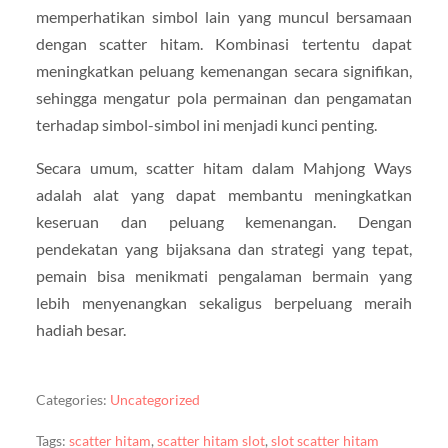
memperhatikan simbol lain yang muncul bersamaan
dengan scatter hitam. Kombinasi tertentu dapat
meningkatkan peluang kemenangan secara signifikan,
sehingga mengatur pola permainan dan pengamatan
terhadap simbol-simbol ini menjadi kunci penting.
Secara umum, scatter hitam dalam Mahjong Ways
adalah alat yang dapat membantu meningkatkan
keseruan dan peluang kemenangan. Dengan
pendekatan yang bijaksana dan strategi yang tepat,
pemain bisa menikmati pengalaman bermain yang
lebih menyenangkan sekaligus berpeluang meraih
hadiah besar.
Categories:
Uncategorized
Tags:
scatter hitam
,
scatter hitam slot
,
slot scatter hitam