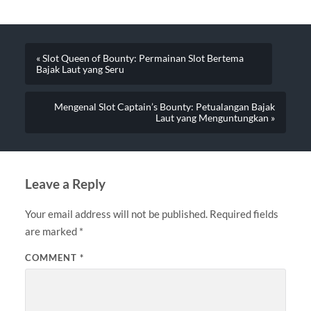
« Slot Queen of Bounty: Permainan Slot Bertema
Bajak Laut yang Seru
Mengenal Slot Captain’s Bounty: Petualangan Bajak
Laut yang Menguntungkan »
Leave a Reply
Your email address will not be published.
Required fields
are marked
*
COMMENT
*