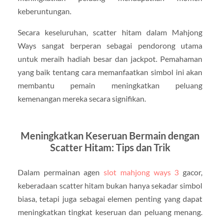
keberuntungan.
Secara keseluruhan, scatter hitam dalam Mahjong
Ways sangat berperan sebagai pendorong utama
untuk meraih hadiah besar dan jackpot. Pemahaman
yang baik tentang cara memanfaatkan simbol ini akan
membantu pemain meningkatkan peluang
kemenangan mereka secara signifikan.
Meningkatkan Keseruan Bermain dengan
Scatter Hitam: Tips dan Trik
Dalam permainan agen
slot mahjong ways 3
gacor,
keberadaan scatter hitam bukan hanya sekadar simbol
biasa, tetapi juga sebagai elemen penting yang dapat
meningkatkan tingkat keseruan dan peluang menang.