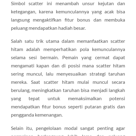
Simbol scatter ini menambah unsur kejutan dan
ketegangan, karena kemunculannya yang acak bisa
langsung mengaktifkan fitur bonus dan membuka
peluang mendapatkan hadiah besar.
Salah satu trik utama dalam memanfaatkan scatter
hitam adalah memperhatikan pola kemunculannya
selama sesi bermain. Pemain yang cermat dapat
mengamati kapan dan di posisi mana scatter hitam
sering muncul, lalu menyesuaikan strategi taruhan
mereka. Saat scatter hitam mulai muncul secara
berulang, meningkatkan taruhan bisa menjadi langkah
yang tepat untuk memaksimalkan potensi
mendapatkan fitur bonus seperti putaran gratis dan
pengganda kemenangan.
Selain itu, pengelolaan modal sangat penting agar