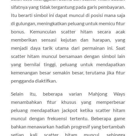
sifatnya yang tidak tergantung pada garis pembayaran.
Itu berarti simbol ini dapat muncul di posisi mana saja
di gulungan, meningkatkan peluang untuk memicu fitur
bonus. Kemunculan scatter hitam secara acak
memberikan sensasi kejutan dan harapan, yang
menjadi daya tarik utama dari permainan ini. Saat
scatter hitam muncul bersamaan dengan simbol lain
yang bernilai tinggi, peluang untuk mendapatkan
kemenangan besar semakin besar, terutama jika fitur
pengganda diaktifkan.
Selain itu, beberapa varian Mahjong Ways
menambahkan fitur khusus yang memperbesar
peluang mendapatkan jackpot ketika scatter hitam
muncul dengan frekuensi tertentu. Beberapa game
bahkan menawarkan hadiah progresif yang bertambah
setiap kali scatter hitam muncul, sehingga