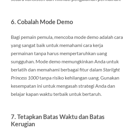
6.
Cobalah Mode Demo
Bagi pemain pemula, mencoba mode demo adalah cara
yang sangat baik untuk memahami cara kerja
permainan tanpa harus mempertaruhkan uang
sungguhan. Mode demo memungkinkan Anda untuk
berlatih dan memahami berbagai fitur dalam
Starlight
Princess 1000
tanpa risiko kehilangan uang. Gunakan
kesempatan ini untuk mengasah strategi Anda dan
belajar kapan waktu terbaik untuk bertaruh.
7.
Tetapkan Batas Waktu dan Batas
Kerugian