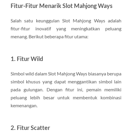
Fitur-Fitur Menarik Slot Mahjong Ways
Salah satu keunggulan Slot Mahjong Ways adalah
fitur-fitur inovatif yang meningkatkan peluang
menang. Berikut beberapa fitur utama:
1. Fitur Wild
Simbol wild dalam Slot Mahjong Ways biasanya berupa
simbol khusus yang dapat menggantikan simbol lain
pada gulungan. Dengan fitur ini, pemain memiliki
peluang lebih besar untuk membentuk kombinasi
kemenangan.
2. Fitur Scatter