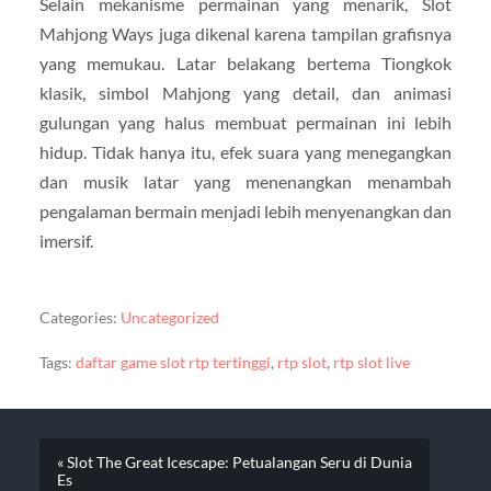
Selain mekanisme permainan yang menarik, Slot
Mahjong Ways juga dikenal karena tampilan grafisnya
yang memukau. Latar belakang bertema Tiongkok
klasik, simbol Mahjong yang detail, dan animasi
gulungan yang halus membuat permainan ini lebih
hidup. Tidak hanya itu, efek suara yang menegangkan
dan musik latar yang menenangkan menambah
pengalaman bermain menjadi lebih menyenangkan dan
imersif.
Categories:
Uncategorized
Tags:
daftar game slot rtp tertinggi
,
rtp slot
,
rtp slot live
« Slot The Great Icescape: Petualangan Seru di Dunia
Es