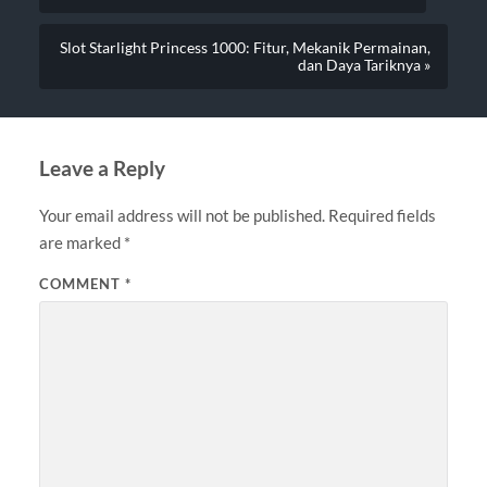
Slot Starlight Princess 1000: Fitur, Mekanik Permainan,
dan Daya Tariknya »
Leave a Reply
Your email address will not be published.
Required fields
are marked
*
COMMENT
*