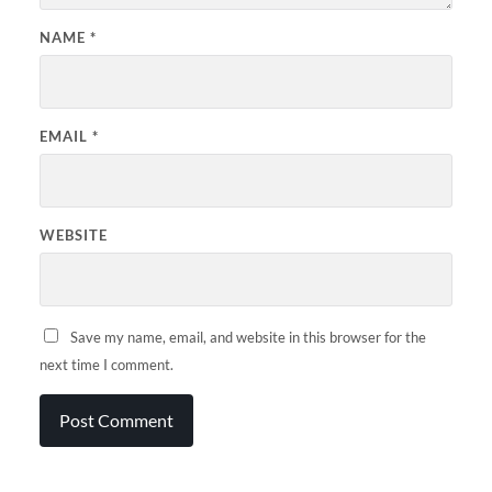
NAME
*
EMAIL
*
WEBSITE
Save my name, email, and website in this browser for the
next time I comment.