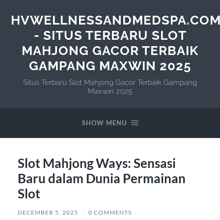
HVWELLNESSANDMEDSPA.CO
- SITUS TERBARU SLOT
MAHJONG GACOR TERBAIK
GAMPANG MAXWIN 2025
Situs Terbaru Slot Mahjong Gacor Terbaik Gampang
Maxwin 2025
SHOW MENU
Slot Mahjong Ways: Sensasi
Baru dalam Dunia Permainan
Slot
DECEMBER 5, 2025
/
0 COMMENTS