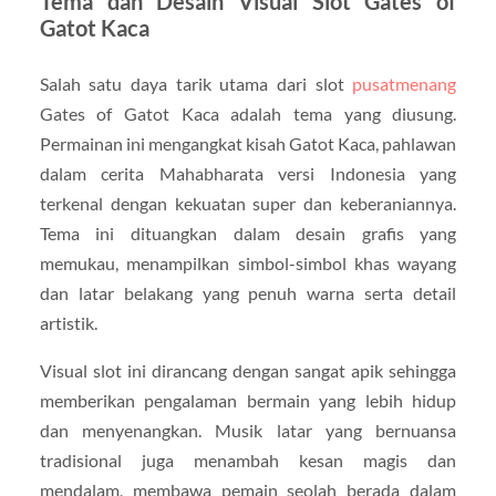
Tema dan Desain Visual Slot Gates of
Gatot Kaca
Salah satu daya tarik utama dari slot
pusatmenang
Gates of Gatot Kaca adalah tema yang diusung.
Permainan ini mengangkat kisah Gatot Kaca, pahlawan
dalam cerita Mahabharata versi Indonesia yang
terkenal dengan kekuatan super dan keberaniannya.
Tema ini dituangkan dalam desain grafis yang
memukau, menampilkan simbol-simbol khas wayang
dan latar belakang yang penuh warna serta detail
artistik.
Visual slot ini dirancang dengan sangat apik sehingga
memberikan pengalaman bermain yang lebih hidup
dan menyenangkan. Musik latar yang bernuansa
tradisional juga menambah kesan magis dan
mendalam, membawa pemain seolah berada dalam