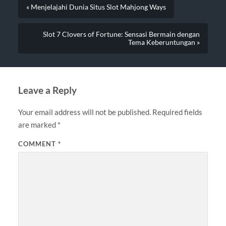
« Menjelajahi Dunia Situs Slot Mahjong Ways
Slot 7 Clovers of Fortune: Sensasi Bermain dengan
Tema Keberuntungan »
Leave a Reply
Your email address will not be published.
Required fields
are marked
*
COMMENT
*