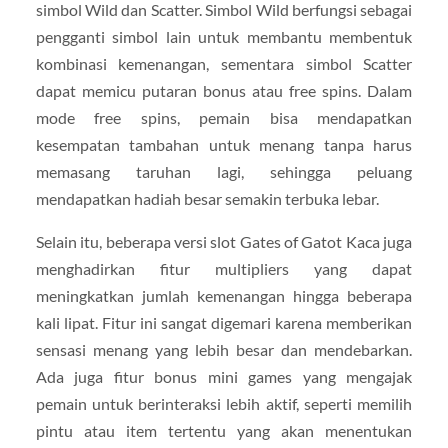
simbol Wild dan Scatter. Simbol Wild berfungsi sebagai
pengganti simbol lain untuk membantu membentuk
kombinasi kemenangan, sementara simbol Scatter
dapat memicu putaran bonus atau free spins. Dalam
mode free spins, pemain bisa mendapatkan
kesempatan tambahan untuk menang tanpa harus
memasang taruhan lagi, sehingga peluang
mendapatkan hadiah besar semakin terbuka lebar.
Selain itu, beberapa versi slot Gates of Gatot Kaca juga
menghadirkan fitur multipliers yang dapat
meningkatkan jumlah kemenangan hingga beberapa
kali lipat. Fitur ini sangat digemari karena memberikan
sensasi menang yang lebih besar dan mendebarkan.
Ada juga fitur bonus mini games yang mengajak
pemain untuk berinteraksi lebih aktif, seperti memilih
pintu atau item tertentu yang akan menentukan