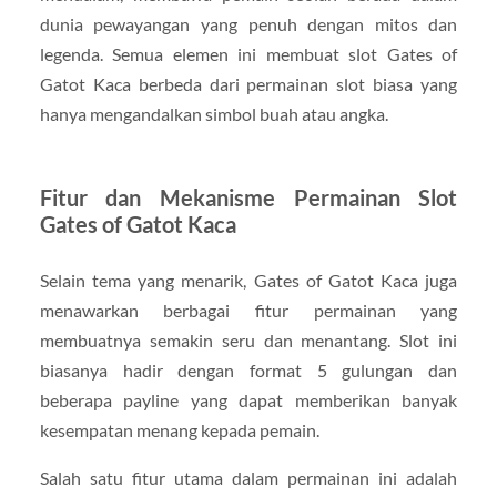
dunia pewayangan yang penuh dengan mitos dan
legenda. Semua elemen ini membuat slot Gates of
Gatot Kaca berbeda dari permainan slot biasa yang
hanya mengandalkan simbol buah atau angka.
Fitur dan Mekanisme Permainan Slot
Gates of Gatot Kaca
Selain tema yang menarik, Gates of Gatot Kaca juga
menawarkan berbagai fitur permainan yang
membuatnya semakin seru dan menantang. Slot ini
biasanya hadir dengan format 5 gulungan dan
beberapa payline yang dapat memberikan banyak
kesempatan menang kepada pemain.
Salah satu fitur utama dalam permainan ini adalah