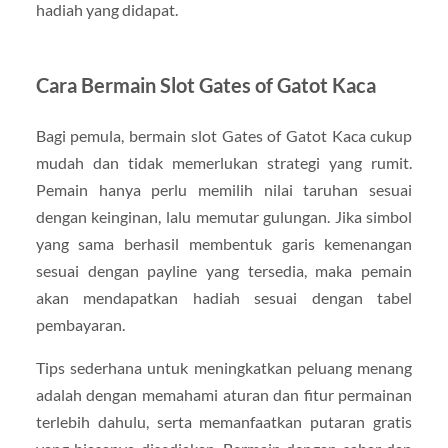
hadiah yang didapat.
Cara Bermain Slot Gates of Gatot Kaca
Bagi pemula, bermain slot Gates of Gatot Kaca cukup
mudah dan tidak memerlukan strategi yang rumit.
Pemain hanya perlu memilih nilai taruhan sesuai
dengan keinginan, lalu memutar gulungan. Jika simbol
yang sama berhasil membentuk garis kemenangan
sesuai dengan payline yang tersedia, maka pemain
akan mendapatkan hadiah sesuai dengan tabel
pembayaran.
Tips sederhana untuk meningkatkan peluang menang
adalah dengan memahami aturan dan fitur permainan
terlebih dahulu, serta memanfaatkan putaran gratis