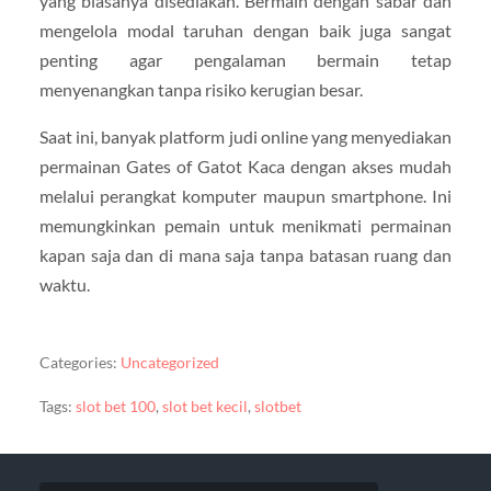
yang biasanya disediakan. Bermain dengan sabar dan
mengelola modal taruhan dengan baik juga sangat
penting agar pengalaman bermain tetap
menyenangkan tanpa risiko kerugian besar.
Saat ini, banyak platform judi online yang menyediakan
permainan Gates of Gatot Kaca dengan akses mudah
melalui perangkat komputer maupun smartphone. Ini
memungkinkan pemain untuk menikmati permainan
kapan saja dan di mana saja tanpa batasan ruang dan
waktu.
Categories:
Uncategorized
Tags:
slot bet 100
,
slot bet kecil
,
slotbet