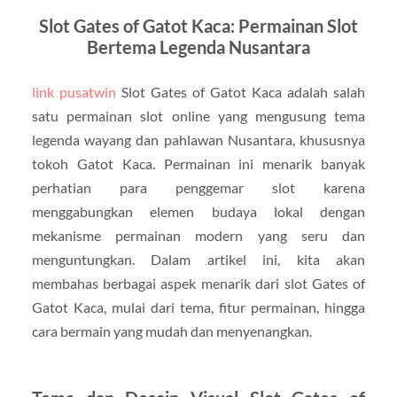
Slot Gates of Gatot Kaca: Permainan Slot
Bertema Legenda Nusantara
link pusatwin
Slot Gates of Gatot Kaca adalah salah
satu permainan slot online yang mengusung tema
legenda wayang dan pahlawan Nusantara, khususnya
tokoh Gatot Kaca. Permainan ini menarik banyak
perhatian para penggemar slot karena
menggabungkan elemen budaya lokal dengan
mekanisme permainan modern yang seru dan
menguntungkan. Dalam artikel ini, kita akan
membahas berbagai aspek menarik dari slot Gates of
Gatot Kaca, mulai dari tema, fitur permainan, hingga
cara bermain yang mudah dan menyenangkan.