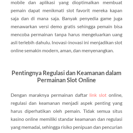
mobile dan aplikasi yang dioptimalkan membuat
pemain dapat menikmati slot favorit mereka kapan
saja dan di mana saja. Banyak penyedia game juga
menawarkan versi demo gratis sehingga pemain bisa
mencoba permainan tanpa harus mengeluarkan uang
asli terlebih dahulu. Inovasi-inovasi ini menjadikan slot
online semakin modern, aman, dan menyenangkan.
Pentingnya Regulasi dan Keamanan dalam
Permainan Slot Online
Dengan maraknya permainan daftar
link slot
online,
regulasi dan keamanan menjadi aspek penting yang
harus diperhatikan oleh pemain. Tidak semua situs
kasino online memiliki standar keamanan dan regulasi
yang memadai, sehingga risiko penipuan dan pencurian