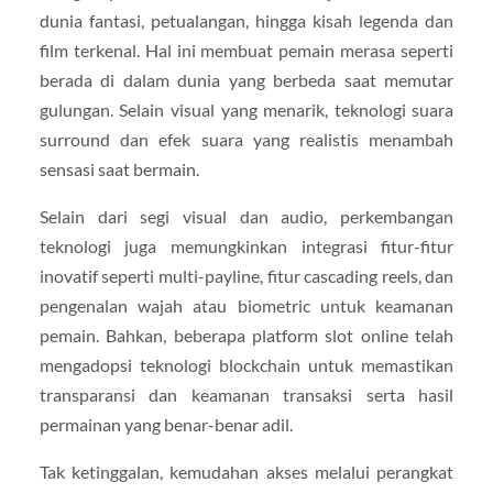
dunia fantasi, petualangan, hingga kisah legenda dan
film terkenal. Hal ini membuat pemain merasa seperti
berada di dalam dunia yang berbeda saat memutar
gulungan. Selain visual yang menarik, teknologi suara
surround dan efek suara yang realistis menambah
sensasi saat bermain.
Selain dari segi visual dan audio, perkembangan
teknologi juga memungkinkan integrasi fitur-fitur
inovatif seperti multi-payline, fitur cascading reels, dan
pengenalan wajah atau biometric untuk keamanan
pemain. Bahkan, beberapa platform slot online telah
mengadopsi teknologi blockchain untuk memastikan
transparansi dan keamanan transaksi serta hasil
permainan yang benar-benar adil.
Tak ketinggalan, kemudahan akses melalui perangkat