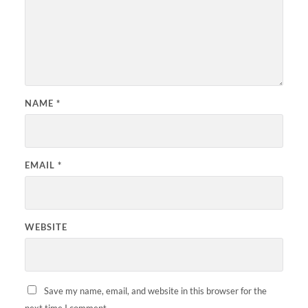
NAME
*
EMAIL
*
WEBSITE
Save my name, email, and website in this browser for the