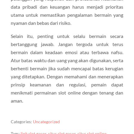
data pribadi dan keuangan harus menjadi prioritas
utama untuk memastikan pengalaman bermain yang
nyaman dan bebas dari risiko.
Selain itu, penting untuk selalu bermain secara
bertanggung jawab. Jangan tergoda untuk terus
bermain dalam keadaan emosi atau terbawa nafsu.
Atur batas waktu dan uang yang akan digunakan, serta
berhenti bermain jika sudah mencapai batas kerugian
yang ditetapkan. Dengan memahami dan menerapkan
prinsip keamanan dan regulasi, pemain dapat
menikmati permainan slot online dengan tenang dan
aman.
Categories:
Uncategorized
Tags:
link slot gacor
,
situs slot gacor
,
situs slot online