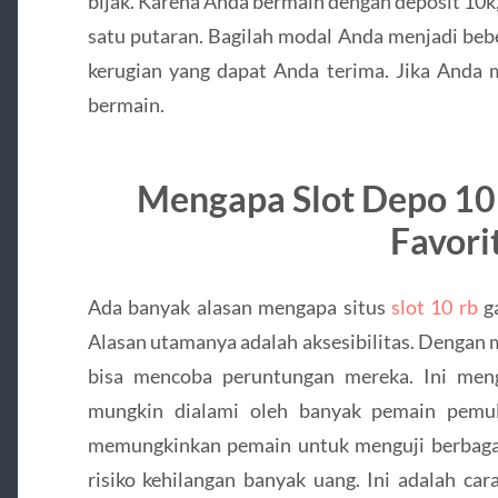
bijak. Karena Anda bermain dengan deposit 10k
satu putaran. Bagilah modal Anda menjadi bebe
kerugian yang dapat Anda terima. Jika Anda m
bermain.
Mengapa Slot Depo 10k
Favori
Ada banyak alasan mengapa situs
slot 10 rb
ga
Alasan utamanya adalah aksesibilitas. Dengan m
bisa mencoba peruntungan mereka. Ini meng
mungkin dialami oleh banyak pemain pemula
memungkinkan pemain untuk menguji berbagai 
risiko kehilangan banyak uang. Ini adalah ca