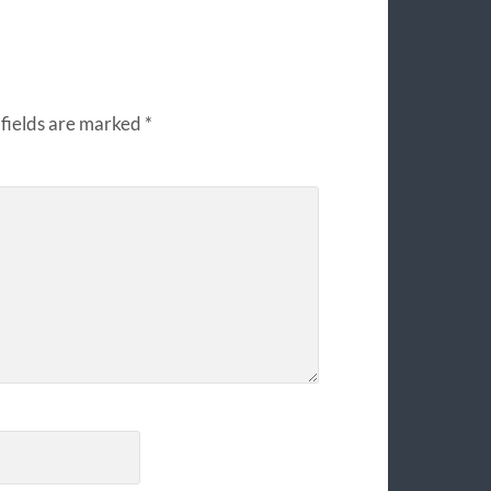
fields are marked
*