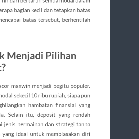
, hindari bertaruh semua modal dalam
rapa bagian kecil dan tetapkan batas
encapai batas tersebut, berhentilah
 Menjadi Pilihan
t?
cor maxwin menjadi begitu populer.
odal sekecil 10 ribu rupiah, siapa pun
hilangkan hambatan finansial yang
. Selain itu, deposit yang rendah
jenis permainan dan strategi tanpa
ra yang ideal untuk membiasakan diri