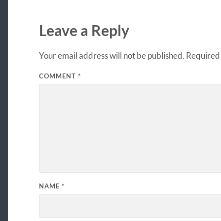
Leave a Reply
Your email address will not be published.
Required 
COMMENT
*
NAME
*