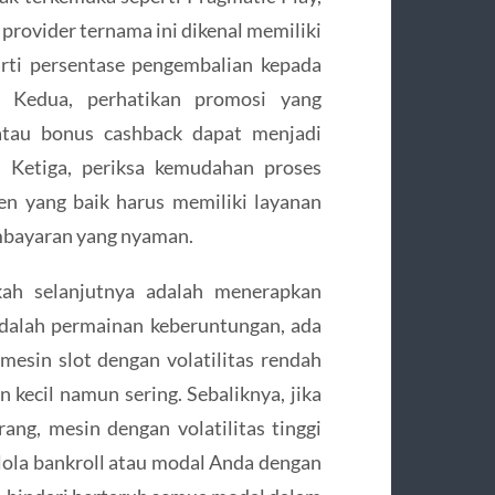
 provider ternama ini dikenal memiliki
arti persentase pengembalian kepada
. Kedua, perhatikan promosi yang
 atau bonus cashback dapat menjadi
 Ketiga, periksa kemudahan proses
en yang baik harus memiliki layanan
embayaran yang nyaman.
ah selanjutnya adalah menerapkan
 adalah permainan keberuntungan, ada
mesin slot dengan volatilitas rendah
 kecil namun sering. Sebaliknya, jika
ng, mesin dengan volatilitas tinggi
elola bankroll atau modal Anda dengan