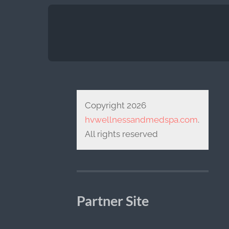
Copyright 2026
hvwellnessandmedspa.com
.
All rights reserved
Partner Site