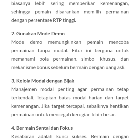
biasanya lebih sering memberikan kemenangan,
sehingga pemain disarankan memilih permainan
dengan persentase RTP tinggi.
2. Gunakan Mode Demo
Mode demo memungkinkan pemain mencoba
permainan tanpa modal. Fitur ini berguna untuk
memahami pola permainan, simbol khusus, dan
mekanisme bonus sebelum bermain dengan uang asli.
3. Kelola Modal dengan Bijak
Manajemen modal penting agar permainan tetap
terkendali. Tetapkan batas modal harian dan target
kemenangan. Jika target tercapai, sebaiknya hentikan
permainan untuk mencegah kerugian lebih besar.
4. Bermain Santai dan Fokus
Kesabaran adalah kunci sukses. Bermain dengan