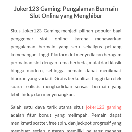
Joker123 Gaming: Pengalaman Bermain
Slot Online yang Menghibur
Situs Joker123 Gaming menjadi pilihan populer bagi
penggemar slot online karena menawarkan
pengalaman bermain yang seru sekaligus peluang
kemenangan tinggi. Platform ini menyediakan beragam
permainan slot dengan tema berbeda, mulai dari klasik
hingga modern, sehingga pemain dapat menikmati
hiburan yang variatif. Grafis berkualitas tinggi dan efek
suara realistis menghadirkan sensasi bermain yang
lebih hidup dan menyenangkan.
Salah satu daya tarik utama situs
joker123 gaming
adalah fitur bonus yang melimpah. Pemain dapat
menikmati scatter, free spin, dan jackpot progresif yang
membuat setiap putaran memiliki peluang menang