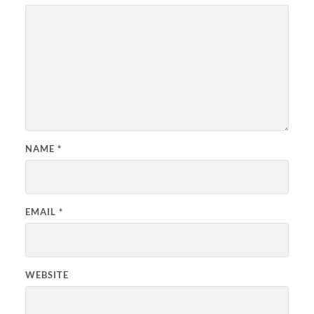
NAME
*
EMAIL
*
WEBSITE