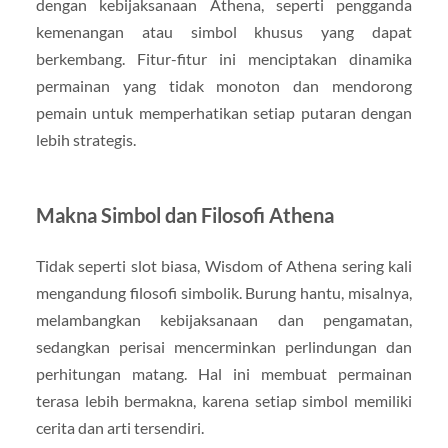
dengan kebijaksanaan Athena, seperti pengganda
kemenangan atau simbol khusus yang dapat
berkembang. Fitur-fitur ini menciptakan dinamika
permainan yang tidak monoton dan mendorong
pemain untuk memperhatikan setiap putaran dengan
lebih strategis.
Makna Simbol dan Filosofi Athena
Tidak seperti slot biasa, Wisdom of Athena sering kali
mengandung filosofi simbolik. Burung hantu, misalnya,
melambangkan kebijaksanaan dan pengamatan,
sedangkan perisai mencerminkan perlindungan dan
perhitungan matang. Hal ini membuat permainan
terasa lebih bermakna, karena setiap simbol memiliki
cerita dan arti tersendiri.