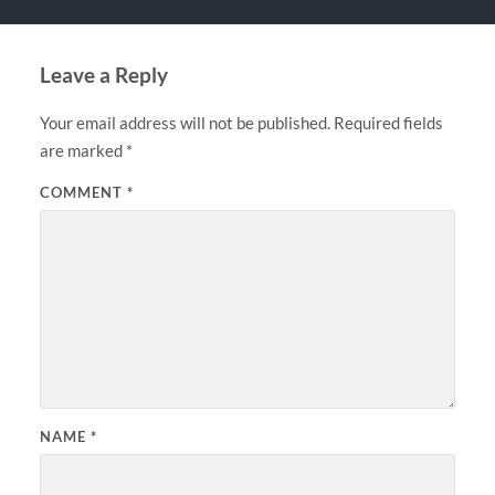
Leave a Reply
Your email address will not be published.
Required fields
are marked
*
COMMENT
*
NAME
*