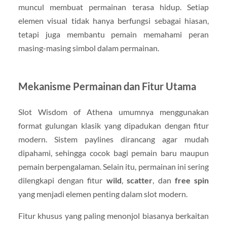
muncul membuat permainan terasa hidup. Setiap
elemen visual tidak hanya berfungsi sebagai hiasan,
tetapi juga membantu pemain memahami peran
masing-masing simbol dalam permainan.
Mekanisme Permainan dan Fitur Utama
Slot Wisdom of Athena umumnya menggunakan
format gulungan klasik yang dipadukan dengan fitur
modern. Sistem paylines dirancang agar mudah
dipahami, sehingga cocok bagi pemain baru maupun
pemain berpengalaman. Selain itu, permainan ini sering
dilengkapi dengan fitur
wild
,
scatter
, dan
free spin
yang menjadi elemen penting dalam slot modern.
Fitur khusus yang paling menonjol biasanya berkaitan