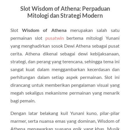
Slot Wisdom of Athena: Perpaduan
Mitologi dan Strategi Modern
Slot
Wisdom of Athena
merupakan salah satu
permainan slot
pusatwin
bertema mitologi Yunani
yang menghadirkan sosok Dewi Athena sebagai pusat
cerita. Athena dikenal sebagai dewi kebijaksanaan,
strategi, dan perang yang terencana, sehingga tema ini
sangat kuat dalam menggambarkan kecerdasan dan
perhitungan dalam setiap aspek permainan. Slot ini
dirancang untuk memberikan pengalaman visual yang
megah sekaligus mekanisme permainan yang menarik
bagi pemain.
Dengan latar belakang kuil Yunani kuno, pilar-pilar
marmer, serta nuansa emas yang dominan, Wisdom of
Athena menawarkan suasana epik yang khas. Musik