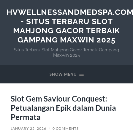
HVWELLNESSANDMEDSPA.CO
- SITUS TERBARU SLOT
MAHJONG GACOR TERBAIK
GAMPANG MAXWIN 2025
Situs Terbaru Slot Mahjong Gacor Terbaik Gampang
Maxwin 2025
SHOW MENU
Slot Gem Saviour Conquest:
Petualangan Epik dalam Dunia
Permata
JANUARY 25, 2026
/
0 COMMENTS