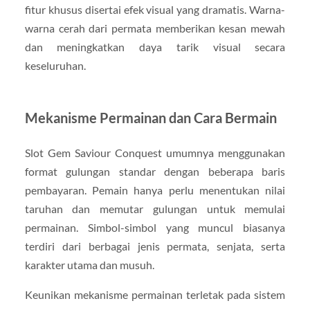
fitur khusus disertai efek visual yang dramatis. Warna-
warna cerah dari permata memberikan kesan mewah
dan meningkatkan daya tarik visual secara
keseluruhan.
Mekanisme Permainan dan Cara Bermain
Slot Gem Saviour Conquest umumnya menggunakan
format gulungan standar dengan beberapa baris
pembayaran. Pemain hanya perlu menentukan nilai
taruhan dan memutar gulungan untuk memulai
permainan. Simbol-simbol yang muncul biasanya
terdiri dari berbagai jenis permata, senjata, serta
karakter utama dan musuh.
Keunikan mekanisme permainan terletak pada sistem