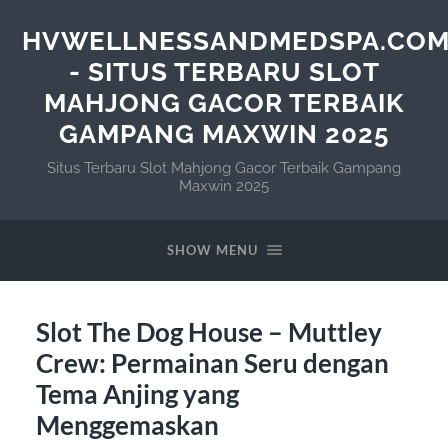
HVWELLNESSANDMEDSPA.CO
- SITUS TERBARU SLOT
MAHJONG GACOR TERBAIK
GAMPANG MAXWIN 2025
Situs Terbaru Slot Mahjong Gacor Terbaik Gampang
Maxwin 2025
SHOW MENU
Slot The Dog House – Muttley
Crew: Permainan Seru dengan
Tema Anjing yang
Menggemaskan