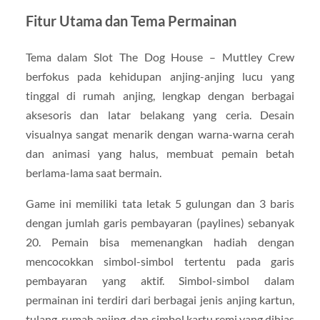
Fitur Utama dan Tema Permainan
Tema dalam Slot The Dog House – Muttley Crew
berfokus pada kehidupan anjing-anjing lucu yang
tinggal di rumah anjing, lengkap dengan berbagai
aksesoris dan latar belakang yang ceria. Desain
visualnya sangat menarik dengan warna-warna cerah
dan animasi yang halus, membuat pemain betah
berlama-lama saat bermain.
Game ini memiliki tata letak 5 gulungan dan 3 baris
dengan jumlah garis pembayaran (paylines) sebanyak
20. Pemain bisa memenangkan hadiah dengan
mencocokkan simbol-simbol tertentu pada garis
pembayaran yang aktif. Simbol-simbol dalam
permainan ini terdiri dari berbagai jenis anjing kartun,
tulang, rumah anjing, dan simbol kartu remi yang dihias