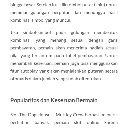
hingga besar. Setelah itu, klik tombol putar (spin) untuk
memulai gulungan berputar dan menunggu hasil
kombinasi simbol yang muncul.
Jika simbol-simbol pada gulungan membentuk
kombinasi yang menang sesuai dengan garis
pembayaran, pemain akan menerima hadiah sesuai
nilai yang tercantum pada tabel pembayaran. Untuk
menambah keseruan, pemain juga bisa menggunakan
fitur autoplay yang akan menjalankan putaran secara
otomatis dalam jumlah yang sudah ditentukan.
Popularitas dan Keseruan Bermain
Slot The Dog House – Muttley Crew berhasil menarik
perhatian banyak pemain slot online karena