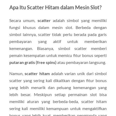
Apa Itu Scatter Hitam dalam Mesin Slot?
Secara umum,
scatter
adalah simbol yang memiliki
fungsi khusus dalam mesin slot. Berbeda dengan
simbol lainnya, scatter tidak perlu berada pada garis
pembayaran yang aktif untuk memberikan
kemenangan. Biasanya, simbol scatter memberi
pemain kesempatan untuk memicu fitur bonus seperti
putaran gratis (free spins)
atau pembayaran langsung.
Namun,
scatter hitam
adalah varian unik dari simbol
scatter yang sering kali dikaitkan dengan fitur bonus
yang lebih menarik dan peluang kemenangan yang
lebih besar. Meskipun setiap permainan slot bisa
memiliki aturan yang berbeda-beda, scatter hitam
sering kali memiliki kemampuan untuk mengaktifkan
bonus yang lebih kuat, memberikan pengganda yang