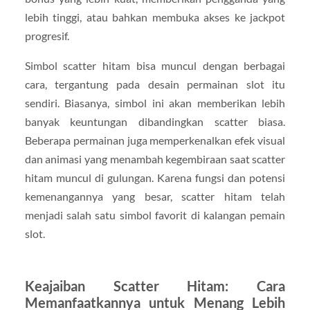
lebih tinggi, atau bahkan membuka akses ke jackpot
progresif.
Simbol scatter hitam bisa muncul dengan berbagai
cara, tergantung pada desain permainan slot itu
sendiri. Biasanya, simbol ini akan memberikan lebih
banyak keuntungan dibandingkan scatter biasa.
Beberapa permainan juga memperkenalkan efek visual
dan animasi yang menambah kegembiraan saat scatter
hitam muncul di gulungan. Karena fungsi dan potensi
kemenangannya yang besar, scatter hitam telah
menjadi salah satu simbol favorit di kalangan pemain
slot.
Keajaiban Scatter Hitam: Cara
Memanfaatkannya untuk Menang Lebih