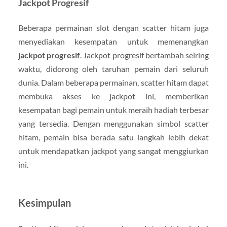
Jackpot Progresif
Beberapa permainan slot dengan scatter hitam juga
menyediakan kesempatan untuk memenangkan
jackpot progresif
. Jackpot progresif bertambah seiring
waktu, didorong oleh taruhan pemain dari seluruh
dunia. Dalam beberapa permainan, scatter hitam dapat
membuka akses ke jackpot ini, memberikan
kesempatan bagi pemain untuk meraih hadiah terbesar
yang tersedia. Dengan menggunakan simbol scatter
hitam, pemain bisa berada satu langkah lebih dekat
untuk mendapatkan jackpot yang sangat menggiurkan
ini.
Kesimpulan