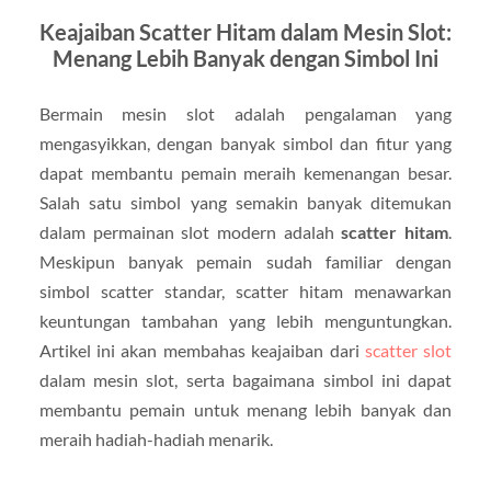
Keajaiban Scatter Hitam dalam Mesin Slot:
Menang Lebih Banyak dengan Simbol Ini
Bermain mesin slot adalah pengalaman yang
mengasyikkan, dengan banyak simbol dan fitur yang
dapat membantu pemain meraih kemenangan besar.
Salah satu simbol yang semakin banyak ditemukan
dalam permainan slot modern adalah
scatter hitam
.
Meskipun banyak pemain sudah familiar dengan
simbol scatter standar, scatter hitam menawarkan
keuntungan tambahan yang lebih menguntungkan.
Artikel ini akan membahas keajaiban dari
scatter slot
dalam mesin slot, serta bagaimana simbol ini dapat
membantu pemain untuk menang lebih banyak dan
meraih hadiah-hadiah menarik.