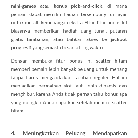
mini-games
atau
bonus pick-and-click
, di mana
pemain dapat memilih hadiah tersembunyi di layar
untuk meraih kemenangan ekstra. Fitur-fitur bonus ini
biasanya memberikan hadiah uang tunai, putaran
gratis tambahan, atau bahkan akses ke
jackpot
progresif
yang semakin besar seiring waktu.
Dengan membuka fitur bonus ini, scatter hitam
memberi pemain lebih banyak peluang untuk menang
tanpa harus mengandalkan taruhan reguler. Hal ini
menjadikan permainan slot jauh lebih dinamis dan
menghibur, karena Anda tidak pernah tahu bonus apa
yang mungkin Anda dapatkan setelah memicu scatter
hitam.
4.
Meningkatkan Peluang Mendapatkan