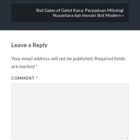
Slot Gates of Gatot Kaca: Perpaduan Mitologi
Nusantara dan Inovasi Slot Modern »
Leave a Reply
Your email address will not be published.
Required fields
are marked
*
COMMENT
*