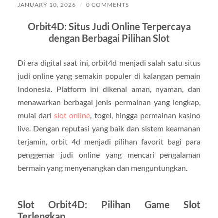
JANUARY 10, 2026
/
0 COMMENTS
Orbit4D: Situs Judi Online Terpercaya
dengan Berbagai Pilihan Slot
Di era digital saat ini, orbit4d menjadi salah satu situs
judi online yang semakin populer di kalangan pemain
Indonesia. Platform ini dikenal aman, nyaman, dan
menawarkan berbagai jenis permainan yang lengkap,
mulai dari
slot online
, togel, hingga permainan kasino
live. Dengan reputasi yang baik dan sistem keamanan
terjamin, orbit 4d menjadi pilihan favorit bagi para
penggemar judi online yang mencari pengalaman
bermain yang menyenangkan dan menguntungkan.
Slot Orbit4D: Pilihan Game Slot
Terlengkap