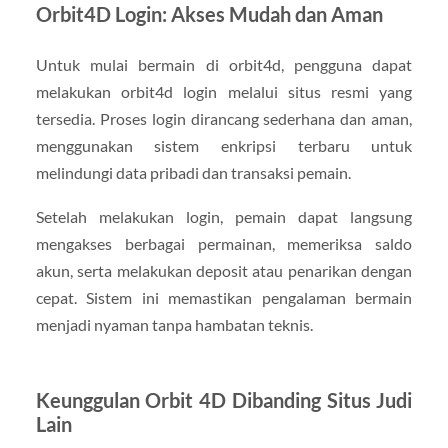
Orbit4D Login: Akses Mudah dan Aman
Untuk mulai bermain di orbit4d, pengguna dapat
melakukan orbit4d login melalui situs resmi yang
tersedia. Proses login dirancang sederhana dan aman,
menggunakan sistem enkripsi terbaru untuk
melindungi data pribadi dan transaksi pemain.
Setelah melakukan login, pemain dapat langsung
mengakses berbagai permainan, memeriksa saldo
akun, serta melakukan deposit atau penarikan dengan
cepat. Sistem ini memastikan pengalaman bermain
menjadi nyaman tanpa hambatan teknis.
Keunggulan Orbit 4D Dibanding Situs Judi
Lain