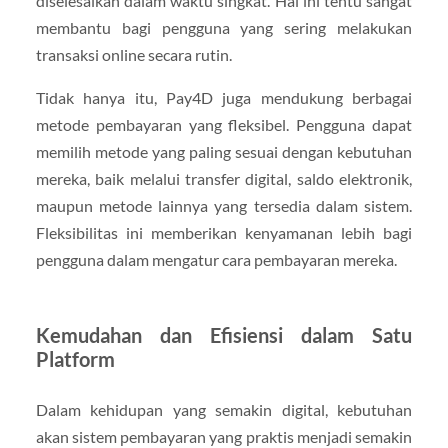
diselesaikan dalam waktu singkat. Hal ini tentu sangat
membantu bagi pengguna yang sering melakukan
transaksi online secara rutin.
Tidak hanya itu, Pay4D juga mendukung berbagai
metode pembayaran yang fleksibel. Pengguna dapat
memilih metode yang paling sesuai dengan kebutuhan
mereka, baik melalui transfer digital, saldo elektronik,
maupun metode lainnya yang tersedia dalam sistem.
Fleksibilitas ini memberikan kenyamanan lebih bagi
pengguna dalam mengatur cara pembayaran mereka.
Kemudahan dan Efisiensi dalam Satu
Platform
Dalam kehidupan yang semakin digital, kebutuhan
akan sistem pembayaran yang praktis menjadi semakin