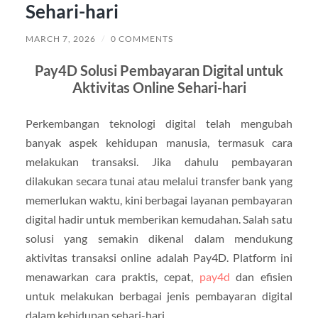
Sehari-hari
MARCH 7, 2026
/
0 COMMENTS
Pay4D Solusi Pembayaran Digital untuk
Aktivitas Online Sehari-hari
Perkembangan teknologi digital telah mengubah
banyak aspek kehidupan manusia, termasuk cara
melakukan transaksi. Jika dahulu pembayaran
dilakukan secara tunai atau melalui transfer bank yang
memerlukan waktu, kini berbagai layanan pembayaran
digital hadir untuk memberikan kemudahan. Salah satu
solusi yang semakin dikenal dalam mendukung
aktivitas transaksi online adalah Pay4D. Platform ini
menawarkan cara praktis, cepat,
pay4d
dan efisien
untuk melakukan berbagai jenis pembayaran digital
dalam kehidupan sehari-hari.