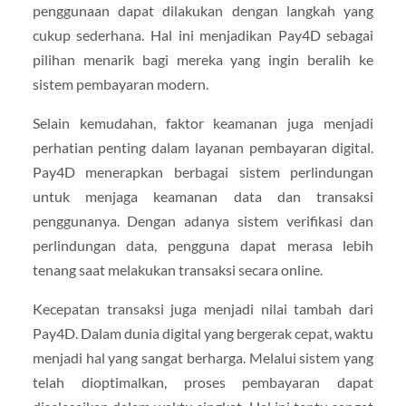
penggunaan dapat dilakukan dengan langkah yang
cukup sederhana. Hal ini menjadikan Pay4D sebagai
pilihan menarik bagi mereka yang ingin beralih ke
sistem pembayaran modern.
Selain kemudahan, faktor keamanan juga menjadi
perhatian penting dalam layanan pembayaran digital.
Pay4D menerapkan berbagai sistem perlindungan
untuk menjaga keamanan data dan transaksi
penggunanya. Dengan adanya sistem verifikasi dan
perlindungan data, pengguna dapat merasa lebih
tenang saat melakukan transaksi secara online.
Kecepatan transaksi juga menjadi nilai tambah dari
Pay4D. Dalam dunia digital yang bergerak cepat, waktu
menjadi hal yang sangat berharga. Melalui sistem yang
telah dioptimalkan, proses pembayaran dapat