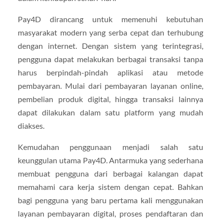
Pay4D dirancang untuk memenuhi kebutuhan
masyarakat modern yang serba cepat dan terhubung
dengan internet. Dengan sistem yang terintegrasi,
pengguna dapat melakukan berbagai transaksi tanpa
harus berpindah-pindah aplikasi atau metode
pembayaran. Mulai dari pembayaran layanan online,
pembelian produk digital, hingga transaksi lainnya
dapat dilakukan dalam satu platform yang mudah
diakses.
Kemudahan penggunaan menjadi salah satu
keunggulan utama Pay4D. Antarmuka yang sederhana
membuat pengguna dari berbagai kalangan dapat
memahami cara kerja sistem dengan cepat. Bahkan
bagi pengguna yang baru pertama kali menggunakan
layanan pembayaran digital, proses pendaftaran dan