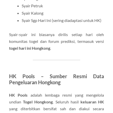
Syair Petruk
Syair Kalong
Syair Sgp Hari Ini (sering diadaptasi untuk HK)
Syair-syair ini biasanya dirilis setiap hari oleh
komunitas togel dan forum prediksi, termasuk versi
togel hari ini Hongkong
.
HK Pools – Sumber Resmi Data
Pengeluaran Hongkong
HK Pools
adalah lembaga resmi yang mengelola
undian
Togel Hongkong
. Seluruh hasil
keluaran HK
yang diterbitkan bersifat sah dan diakui secara