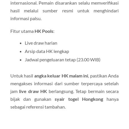
internasional. Pemain disarankan selalu memverifikasi
hasil melalui sumber resmi untuk menghindari
informasi palsu.
Fitur utama
HK Pools
:
Live draw harian
Arsip data HK lengkap
Jadwal pengeluaran tetap (23.00 WIB)
Untuk hasil
angka keluar HK malam ini
, pastikan Anda
mengakses informasi dari sumber terpercaya setelah
jam
live draw HK
berlangsung. Tetap bermain secara
bijak dan gunakan
syair togel Hongkong
hanya
sebagai referensi tambahan.