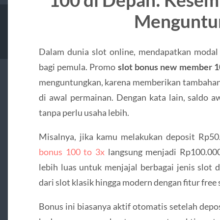
Menguntu
Dalam dunia slot online, mendapatkan modal 
bagi pemula. Promo
slot bonus new member 1
menguntungkan, karena memberikan tambahan 
di awal permainan. Dengan kata lain, saldo a
tanpa perlu usaha lebih.
Misalnya, jika kamu melakukan deposit Rp50
bonus 100 to 3x
langsung menjadi Rp100.000
lebih luas untuk menjajal berbagai jenis slot
dari slot klasik hingga modern dengan fitur free s
Bonus ini biasanya aktif otomatis setelah de