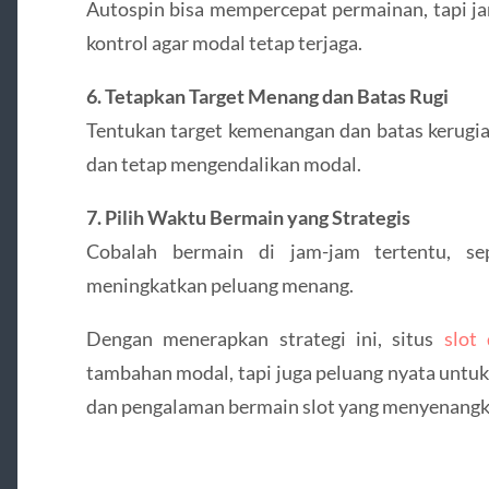
Autospin bisa mempercepat permainan, tapi j
kontrol agar modal tetap terjaga.
6. Tetapkan Target Menang dan Batas Rugi
Tentukan target kemenangan dan batas kerugia
dan tetap mengendalikan modal.
7. Pilih Waktu Bermain yang Strategis
Cobalah bermain di jam-jam tertentu, se
meningkatkan peluang menang.
Dengan menerapkan strategi ini, situs
slot
tambahan modal, tapi juga peluang nyata unt
dan pengalaman bermain slot yang menyenangk