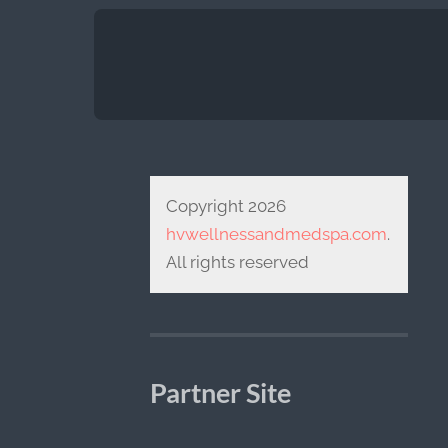
Copyright 2026
hvwellnessandmedspa.com
.
All rights reserved
Partner Site