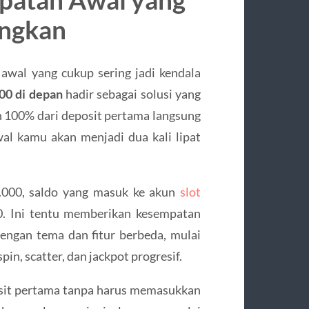
ngkan
awal yang cukup sering jadi kendala
00 di depan
hadir sebagai solusi yang
100% dari deposit pertama langsung
wal kamu akan menjadi dua kali lipat
.000, saldo yang masuk ke akun
slot
. Ini tentu memberikan kesempatan
 dengan tema dan fitur berbeda, mulai
pin, scatter, dan jackpot progresif.
posit pertama tanpa harus memasukkan