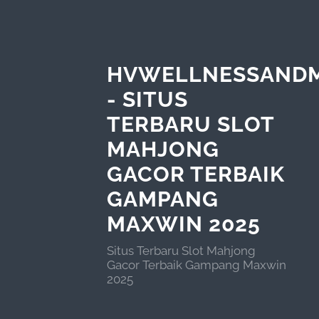
HVWELLNESSANDM
- SITUS
TERBARU SLOT
MAHJONG
GACOR TERBAIK
GAMPANG
MAXWIN 2025
Situs Terbaru Slot Mahjong
Gacor Terbaik Gampang Maxwin
2025