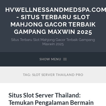
HVWELLNESSANDMEDSPA.CO
- SITUS TERBARU SLOT
MAHJONG GACOR TERBAIK
GAMPANG MAXWIN 2025
Situs Terbaru Slot Mahjong Gacor Terbaik Gampang
Maxwin 2025
SHOW MENU
TAG:
SLOT SERVER THAILAND PRO
Situs Slot Server Thailand:
Temukan Pengalaman Bermain