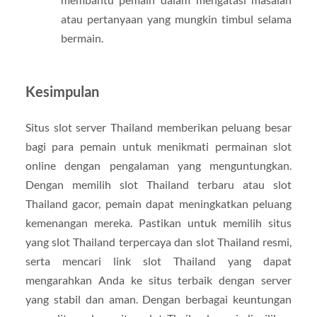
atau pertanyaan yang mungkin timbul selama
bermain.
Kesimpulan
Situs slot server Thailand memberikan peluang besar
bagi para pemain untuk menikmati permainan slot
online dengan pengalaman yang menguntungkan.
Dengan memilih slot Thailand terbaru atau slot
Thailand gacor, pemain dapat meningkatkan peluang
kemenangan mereka. Pastikan untuk memilih situs
yang slot Thailand terpercaya dan slot Thailand resmi,
serta mencari link slot Thailand yang dapat
mengarahkan Anda ke situs terbaik dengan server
yang stabil dan aman. Dengan berbagai keuntungan