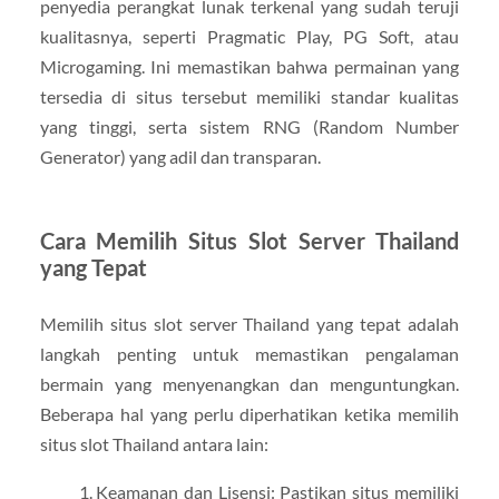
penyedia perangkat lunak terkenal yang sudah teruji
kualitasnya, seperti Pragmatic Play, PG Soft, atau
Microgaming. Ini memastikan bahwa permainan yang
tersedia di situs tersebut memiliki standar kualitas
yang tinggi, serta sistem RNG (Random Number
Generator) yang adil dan transparan.
Cara Memilih Situs Slot Server Thailand
yang Tepat
Memilih situs slot server Thailand yang tepat adalah
langkah penting untuk memastikan pengalaman
bermain yang menyenangkan dan menguntungkan.
Beberapa hal yang perlu diperhatikan ketika memilih
situs slot Thailand antara lain:
Keamanan dan Lisensi: Pastikan situs memiliki