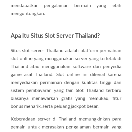
mendapatkan pengalaman bermain yang lebih
menguntungkan.
Apa Itu Situs Slot Server Thailand?
Situs slot server Thailand adalah platform permainan
slot online yang menggunakan server yang terletak di
Thailand atau menggunakan software dan penyedia
game asal Thailand. Slot online ini dikenal karena
menyediakan permainan dengan kualitas tinggi dan
sistem pembayaran yang fair. Slot Thailand terbaru
biasanya menawarkan grafis yang memukau, fitur
bonus menarik, serta peluang jackpot besar.
Keberadaan server di Thailand memungkinkan para
pemain untuk merasakan pengalaman bermain yang