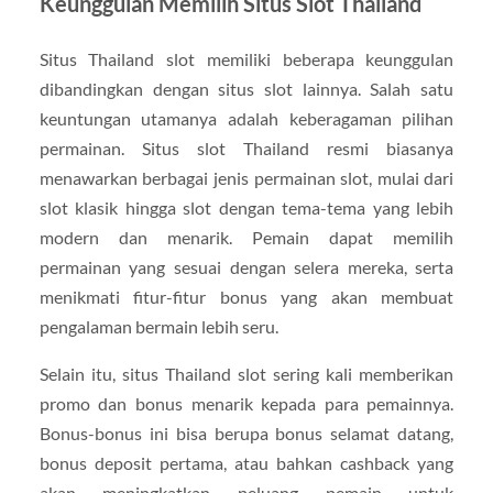
Keunggulan Memilih Situs Slot Thailand
Situs Thailand slot memiliki beberapa keunggulan
dibandingkan dengan situs slot lainnya. Salah satu
keuntungan utamanya adalah keberagaman pilihan
permainan. Situs slot Thailand resmi biasanya
menawarkan berbagai jenis permainan slot, mulai dari
slot klasik hingga slot dengan tema-tema yang lebih
modern dan menarik. Pemain dapat memilih
permainan yang sesuai dengan selera mereka, serta
menikmati fitur-fitur bonus yang akan membuat
pengalaman bermain lebih seru.
Selain itu, situs Thailand slot sering kali memberikan
promo dan bonus menarik kepada para pemainnya.
Bonus-bonus ini bisa berupa bonus selamat datang,
bonus deposit pertama, atau bahkan cashback yang
akan meningkatkan peluang pemain untuk