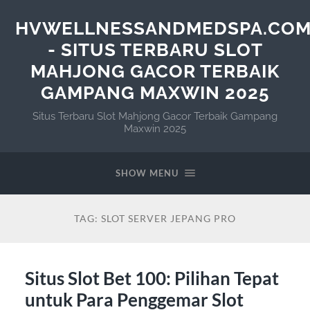
HVWELLNESSANDMEDSPA.CO
- SITUS TERBARU SLOT
MAHJONG GACOR TERBAIK
GAMPANG MAXWIN 2025
Situs Terbaru Slot Mahjong Gacor Terbaik Gampang
Maxwin 2025
SHOW MENU
TAG:
SLOT SERVER JEPANG PRO
Situs Slot Bet 100: Pilihan Tepat
untuk Para Penggemar Slot