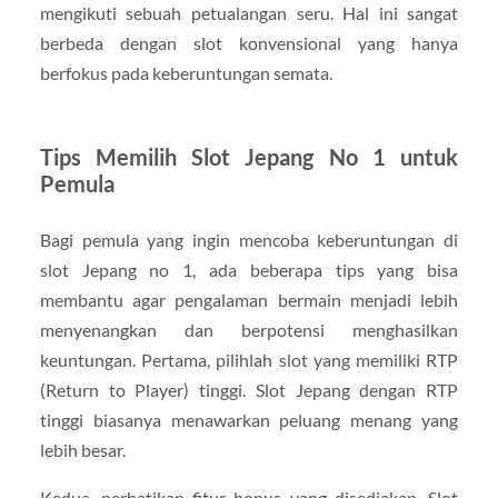
mengikuti sebuah petualangan seru. Hal ini sangat
berbeda dengan slot konvensional yang hanya
berfokus pada keberuntungan semata.
Tips Memilih Slot Jepang No 1 untuk
Pemula
Bagi pemula yang ingin mencoba keberuntungan di
slot Jepang no 1, ada beberapa tips yang bisa
membantu agar pengalaman bermain menjadi lebih
menyenangkan dan berpotensi menghasilkan
keuntungan. Pertama, pilihlah slot yang memiliki RTP
(Return to Player) tinggi. Slot Jepang dengan RTP
tinggi biasanya menawarkan peluang menang yang
lebih besar.
Kedua, perhatikan fitur bonus yang disediakan. Slot