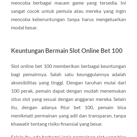
mencoba berbagai macam game yang tersedia. Ini
sangat cocok untuk pemula atau mereka yang ingin
mencoba keberuntungan tanpa harus mengeluarkan
modal besar.
Keuntungan Bermain Slot Online Bet 100
Slot online bet 100 memberikan berbagai keuntungan
bagi pemainnya. Salah satu keunggulannya adalah
aksesibilitas yang tinggi. Dengan taruhan mulai dari
100 perak, pemain dapat dengan mudah menemukan
situs slot yang sesuai dengan anggaran mereka. Selain
itu, dengan adanya fitur bet 100, pemain bisa
menikmati permainan yang adil dan transparan, tanpa
khawatir tentang risiko finansial yang besar.
Selain itu, ada berbagai jenis permainan slot yang bisa