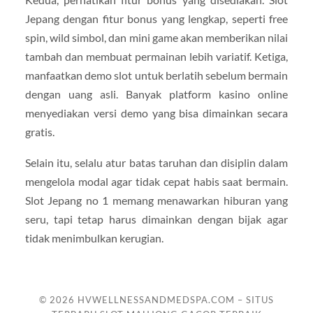
Jepang dengan fitur bonus yang lengkap, seperti free
spin, wild simbol, dan mini game akan memberikan nilai
tambah dan membuat permainan lebih variatif. Ketiga,
manfaatkan demo slot untuk berlatih sebelum bermain
dengan uang asli. Banyak platform kasino online
menyediakan versi demo yang bisa dimainkan secara
gratis.
Selain itu, selalu atur batas taruhan dan disiplin dalam
mengelola modal agar tidak cepat habis saat bermain.
Slot Jepang no 1 memang menawarkan hiburan yang
seru, tapi tetap harus dimainkan dengan bijak agar
tidak menimbulkan kerugian.
© 2026
HVWELLNESSANDMEDSPA.COM – SITUS