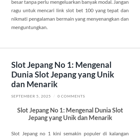
besar tanpa perlu mengeluarkan banyak modal. Jangan
ragu untuk mencari link slot bet 100 yang tepat dan
nikmati pengalaman bermain yang menyenangkan dan
menguntungkan.
Slot Jepang No 1: Mengenal
Dunia Slot Jepang yang Unik
dan Menarik
SEPTEMBER 5, 2025
/
0 COMMENTS
Slot Jepang No 1: Mengenal Dunia Slot
Jepang yang Unik dan Menarik
Slot Jepang no 1 kini semakin populer di kalangan