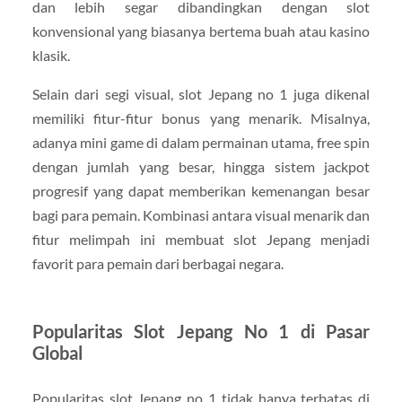
dan lebih segar dibandingkan dengan slot
konvensional yang biasanya bertema buah atau kasino
klasik.
Selain dari segi visual, slot Jepang no 1 juga dikenal
memiliki fitur-fitur bonus yang menarik. Misalnya,
adanya mini game di dalam permainan utama, free spin
dengan jumlah yang besar, hingga sistem jackpot
progresif yang dapat memberikan kemenangan besar
bagi para pemain. Kombinasi antara visual menarik dan
fitur melimpah ini membuat slot Jepang menjadi
favorit para pemain dari berbagai negara.
Popularitas Slot Jepang No 1 di Pasar
Global
Popularitas slot Jepang no 1 tidak hanya terbatas di