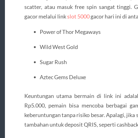
scatter, atau masuk free spin sangat tinggi.
gacor melalui link
slot 5000
gacor hari ini di ant
Power of Thor Megaways
Wild West Gold
Sugar Rush
Aztec Gems Deluxe
Keuntungan utama bermain di link ini adalah
Rp5.000, pemain bisa mencoba berbagai gam
keberuntungan tanpa risiko besar. Apalagi, jik
tambahan untuk deposit QRIS, seperti cashback 5