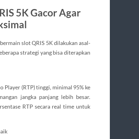
QRIS 5K Gacor Agar
ksimal
 bermain slot QRIS 5K dilakukan asal-
eberapa strategi yang bisa diterapkan
to Player (RTP) tinggi, minimal 95% ke
nangan jangka panjang lebih besar.
sentase RTP secara real time untuk
aik