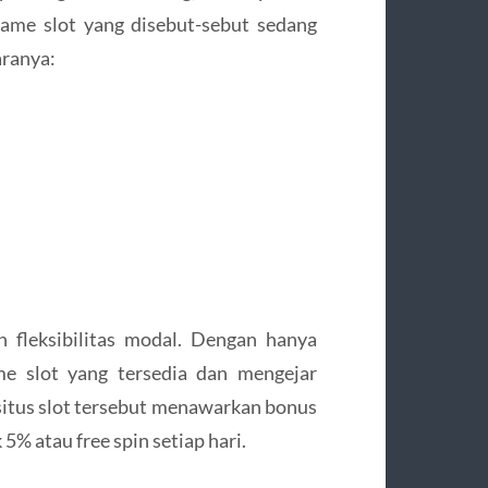
 Game slot yang disebut-sebut sedang
aranya:
 fleksibilitas modal. Dengan hanya
e slot yang tersedia dan mengejar
a situs slot tersebut menawarkan bonus
% atau free spin setiap hari.