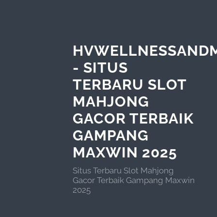
HVWELLNESSANDM
- SITUS
TERBARU SLOT
MAHJONG
GACOR TERBAIK
GAMPANG
MAXWIN 2025
Situs Terbaru Slot Mahjong
Gacor Terbaik Gampang Maxwin
2025