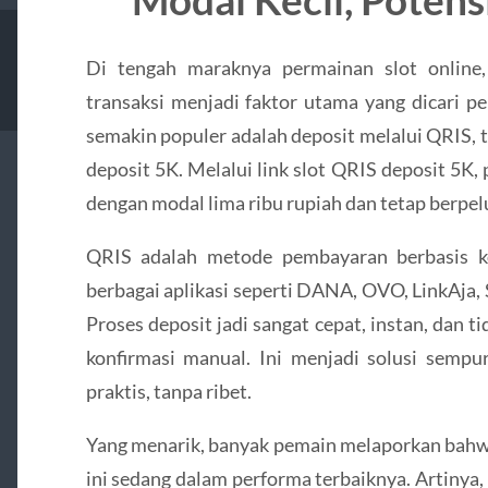
Di tengah maraknya permainan slot online,
transaksi menjadi faktor utama yang dicari pe
semakin populer adalah deposit melalui QRIS, 
deposit 5K. Melalui link slot QRIS deposit 5K,
dengan modal lima ribu rupiah dan tetap berpe
QRIS adalah metode pembayaran berbasis k
berbagai aplikasi seperti DANA, OVO, LinkAja,
Proses deposit jadi sangat cepat, instan, dan
konfirmasi manual. Ini menjadi solusi sempu
praktis, tanpa ribet.
Yang menarik, banyak pemain melaporkan bahwa 
ini sedang dalam performa terbaiknya. Artiny