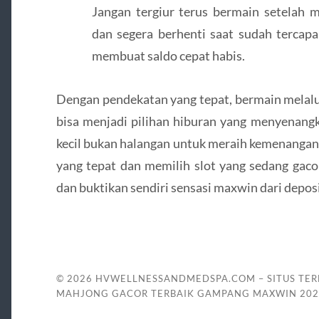
Jangan tergiur terus bermain setelah 
dan segera berhenti saat sudah tercapa
membuat saldo cepat habis.
Dengan pendekatan yang tepat, bermain melalu
bisa menjadi pilihan hiburan yang menyenang
kecil bukan halangan untuk meraih kemenangan
yang tepat dan memilih slot yang sedang gaco
dan buktikan sendiri sensasi maxwin dari deposi
© 2026
HVWELLNESSANDMEDSPA.COM – SITUS TER
MAHJONG GACOR TERBAIK GAMPANG MAXWIN 202