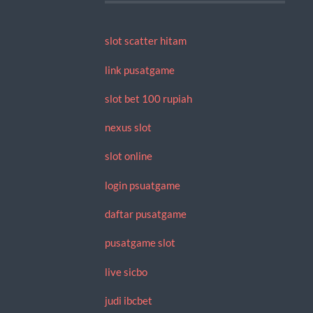
slot scatter hitam
link pusatgame
slot bet 100 rupiah
nexus slot
slot online
login psuatgame
daftar pusatgame
pusatgame slot
live sicbo
judi ibcbet